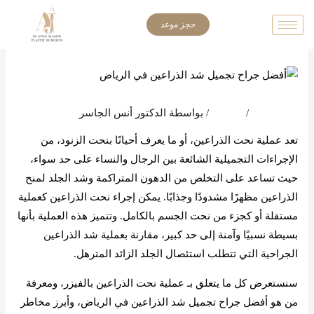
خطي
حجز موعد
لى
لمحتوى
اترك تعليقاً
/
المدونة
/ بواسطة
الدكتور أنس الجاسر
تعد عملية نحت الذراعين، أو ما يعرف أحيانًا بنحت الزنود، من
الإجراءات التجميلية الشائعة بين الرجال والنساء على حد سواء،
حيث تساعد على التخلص من الدهون المتراكمة وشد الجلد لمنح
الذراعين مظهرًا مشدودًا وجذابًا. يمكن إجراء نحت الذراعين كعملية
مستقلة أو كجزء من نحت الجسم بالكامل. وتتميز هذه العملية بأنها
بسيطة نسبيًا وآمنة إلى حد كبير، مقارنة بعملية شد الذراعين
الجراحية التي تتطلب استئصال الجلد الزائد المترهل.
سنستعرض كل ما يتعلق بـ عملية نحت الذراعين بالفيزر، ومعرفة
من هو أفضل جراح تجميل شد الذراعين في الرياض، وأبرز مخاطر