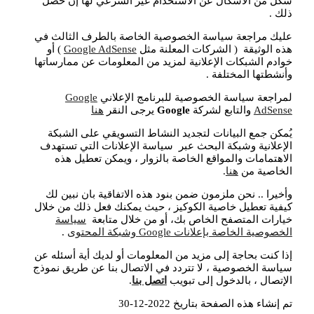
شكل من الأشكال عن الاستخدام غير الشرعي لها إن حصل
ذلك .
عليك مراجعة سياسة الخصوصية الخاصة بالطرف الثالث في
هذه الوثيقة ( الشركات المعلنة مثل
Google AdSense
) أو
خوادم الشبكات الإعلانية لمزيد من المعلومات عن ممارساتها
وأنشطتها المختلفة .
لمراجعة سياسة الخصوصية للبرنامج الإعلاني
Google
AdSense
والتابع لشركة
Google
يرجى النقر
هنا
يُمكن جمع البيانات لتجديد النشاط التسويقي على الشبكة
الإعلانية وشبكة البحث عبر سياسة الإعلانات التي تستهدف
الاهتمامات والمواقع الخاصة بالزوار ، ويمكن تعطيل هذه
الخاصية من
هنا
.
وأخيرا .. نحن ملزمون ضمن بنود هذه الاتفاقية بان نبين لك
كيفية تعطيل خاصية الكوكيز ، حيث يمكنك فعل ذلك من خلال
خيارات المتصفح الخاص بك، أو من خلال متابعة
سياسة
الخصوصية الخاصة بإعلانات Google وشبكة المحتوى
.
إذا كنت بحاجة إلى مزيد من المعلومات أو لديك أية أسئله عن
سياسة الخصوصية ، لا تتردد في الاتصال بنا عن طريق نموذج
الإتصال ، بالدخول إلى تبويب
اتصل بنا
.
تم إنشاء هذه الصفحة بتاريخ 2022-12-30