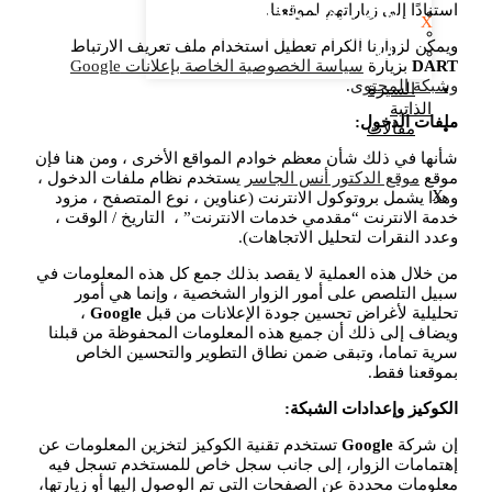
استنادًا إلى زياراتهم لموقعنا.
شفط الدهون والحقن​
X
الليبوديما أو الوذمة الشحمية
ويمكن لزوارنا الكرام تعطيل استخدام ملف تعريف الارتباط
التعرق
DART
بزيارة
سياسة الخصوصية الخاصة بإعلانات Google
وشبكة المحتوى
.
السيرة
الذاتية
ملفات الدخول:
مقالات
شأنها في ذلك شأن معظم خوادم المواقع الأخرى ، ومن هنا فإن
موقع
موقع الدكتور أنس الجاسر
يستخدم نظام ملفات الدخول ،
X
وهذا يشمل بروتوكول الانترنت (عناوين ، نوع المتصفح ، مزود
خدمة الانترنت “مقدمي خدمات الانترنت” ، التاريخ / الوقت ،
وعدد النقرات لتحليل الاتجاهات).
من خلال هذه العملية لا يقصد بذلك جمع كل هذه المعلومات في
سبيل التلصص على أمور الزوار الشخصية ، وإنما هي أمور
تحليلية لأغراض تحسين جودة الإعلانات من قبل
Google
،
ويضاف إلى ذلك أن جميع هذه المعلومات المحفوظة من قبلنا
سرية تماما، وتبقى ضمن نطاق التطوير والتحسين الخاص
بموقعنا فقط.
الكوكيز وإعدادات الشبكة:
إن شركة
Google
تستخدم تقنية الكوكيز لتخزين المعلومات عن
إهتمامات الزوار، إلى جانب سجل خاص للمستخدم تسجل فيه
معلومات محددة عن الصفحات التي تم الوصول إليها أو زيارتها،