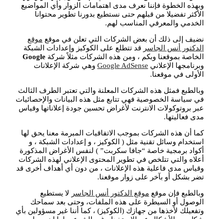
وبهذه الخطوة فإننا نعرف مدى اهتمامات الزوار وأي المواضيع
الأكثر تفضيلا من قبلهم حتى نستطيع بدورنا تطوير محتوانا
الخدمي والمعرفي المناسب لهم.
نضيف إلى ذلك أن بعض الشركات التي تعلن في موقع
موقع
الدكتور أنس الجاسر
قد تتطلع على الكوكيز وإعدادات الشبكة
الخاصة بموقعنا وبكم ، ومن هذه الشركات مثلاً شركة
Google
وبرنامجها الإعلاني
Google AdSense
وهي شركة الإعلانات
الأولى في موقعنا.
وبالطبع فمثل هذه الشركات المعلنة والتي تعتبر الطرف الثالث
في سياسة الخصوصية فهي تتابع مثل هذه البيانات والإحصائيات
عبر بروتوكولات الانترنت لأغراض تحسين جودة إعلاناتها وقياس
مدى فعاليتها.
كما أن هذه الشركات بموجب الاتفاقيات المبرمة معنا يحق لها
استخدام وسائل تقنية مثل ( الكوكيز ، و إعدادات الشبكة ، و
أكواد برمجية خاصة “جافا سكربت” ) لنفس الأغراض المذكورة
أعلاه والتي تتلخص في تطوير المحتوى الإعلاني لهذه الشركات
وقياس مدى فاعلية هذه الإعلانات ، من دون أي أهداف أخرى قد
تضر بشكل أو بآخر على زوار موقعنا.
وبالطبع فإن موقع
موقع الدكتور أنس الجاسر
لا يستطيع
الوصول أو السيطرة على هذه الملفات، وحتى بعد سماحك
وتفعيلك لأخذها من جهازك (الكوكيز) ، كما أننا غير مسؤولين بأي