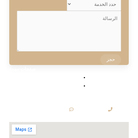
حجز
صفحات مهمة
سياسة الخصوصية.
سياسة الاستخدام
للتواصل المباشر
Contact@draljasir.info
966565844449+
موقعنا على الخريطة