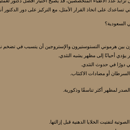
ايد عدد الأطباء المتخصصين، قد يصبح اختيار أفضل دكتور لعملية ال
 تساعدك على اتخاذ القرار الأمثل، مع التركيز على دور الدكتور أ
ي السعودية؟
ازن بين هرموني التستوستيرون والإستروجين أن يتسبب في تضخم نس
يؤدي أحيانًا إلى مظهر يشبه التثدي.
لي دورًا في حدوث التثدي.
ج السرطان أو مضادات الاكتئاب.
صدر لمظهر أكثر تناسقًا وذكورية.
تية لتفتيت الخلايا الدهنية قبل إزالتها.