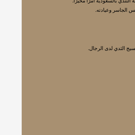
تثدي بالسعودية أمرًا محيرًا.
نس الجاسر وعيادته.
يج الثدي لدى الرجال.