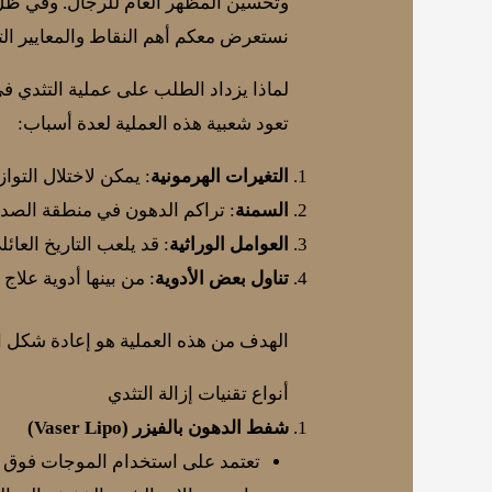
وتحسين المظهر العام للرجال. وفي ظل تز
نستعرض معكم أهم النقاط والمعايير التي
لماذا يزداد الطلب على عملية التثدي ف
تعود شعبية هذه العملية لعدة أسباب:
التغيرات الهرمونية
: يمكن لاختلال التو
السمنة
: تراكم الدهون في منطقة الصدر 
العوامل الوراثية
: قد يلعب التاريخ العائ
تناول بعض الأدوية
: من بينها أدوية علا
الهدف من هذه العملية هو إعادة شكل ال
أنواع تقنيات إزالة التثدي
شفط الدهون بالفيزر (Vaser Lipo)
تعتمد على استخدام الموجات فوق الصو