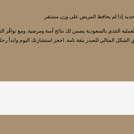
جديد إذا لم يحافظ المريض على وزن مستقر.
لعملية التثدي بالسعودية يضمن لك نتائج آمنة ومرضية. ومع توافُر ال
الشكل المثالي للصدر بثقة تامة. احجز استشارتك اليوم وابدأ رحلتك