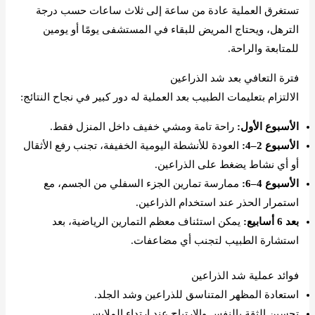
تستغرق العملية عادة من ساعة إلى ثلاث ساعات حسب درجة
الترهل، ويحتاج المريض للبقاء في المستشفى يومًا أو يومين
للمتابعة والراحة.
فترة التعافي بعد شد الذراعين
الالتزام بتعليمات الطبيب بعد العملية له دور كبير في نجاح النتائج:
الأسبوع الأول:
راحة تامة ومشي خفيف داخل المنزل فقط.
الأسبوع 2–4:
العودة للأنشطة اليومية الخفيفة، تجنب رفع الأثقال
أو أي نشاط يضغط على الذراعين.
الأسبوع 4–6:
ممارسة تمارين الجزء السفلي من الجسم، مع
استمرار الحذر عند استخدام الذراعين.
بعد 6 أسابيع:
يمكن استئناف معظم التمارين الرياضية، بعد
استشارة الطبيب لتجنب أي مضاعفات.
فوائد عملية شد الذراعين
استعادة المظهر المتناسق للذراعين وشد الجلد.
تحسين الثقة بالنفس والارتياح عند ارتداء الملابس.