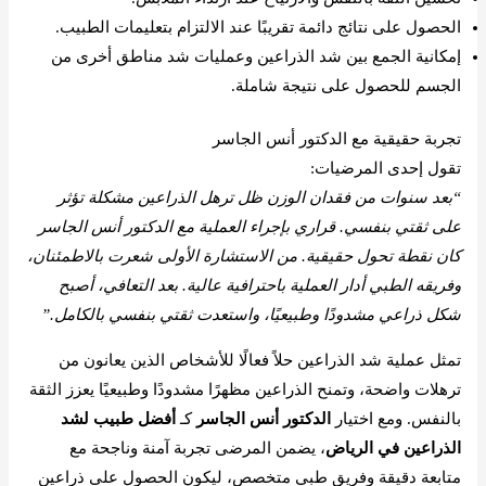
الحصول على نتائج دائمة تقريبًا عند الالتزام بتعليمات الطبيب.
إمكانية الجمع بين شد الذراعين وعمليات شد مناطق أخرى من
الجسم للحصول على نتيجة شاملة.
تجربة حقيقية مع الدكتور أنس الجاسر
تقول إحدى المرضيات:
“بعد سنوات من فقدان الوزن ظل ترهل الذراعين مشكلة تؤثر
على ثقتي بنفسي. قراري بإجراء العملية مع الدكتور أنس الجاسر
كان نقطة تحول حقيقية. من الاستشارة الأولى شعرت بالاطمئنان،
وفريقه الطبي أدار العملية باحترافية عالية. بعد التعافي، أصبح
شكل ذراعي مشدودًا وطبيعيًا، واستعدت ثقتي بنفسي بالكامل.”
تمثل عملية شد الذراعين حلاً فعالًا للأشخاص الذين يعانون من
ترهلات واضحة، وتمنح الذراعين مظهرًا مشدودًا وطبيعيًا يعزز الثقة
بالنفس. ومع اختيار
الدكتور أنس الجاسر
كـ
أفضل طبيب لشد
الذراعين في الرياض
، يضمن المرضى تجربة آمنة وناجحة مع
متابعة دقيقة وفريق طبي متخصص، ليكون الحصول على ذراعين