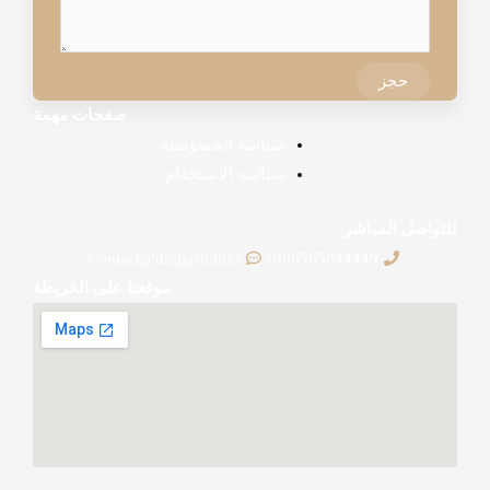
حجز
صفحات مهمة
سياسة الخصوصية.
سياسة الاستخدام
للتواصل المباشر
Contact@draljasir.info
966565844449+
موقعنا على الخريطة