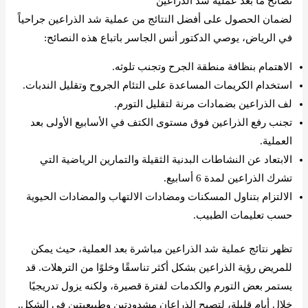
نصائح ما بعد عملية شد الذراعين
لضمان الحصول على أفضل النتائج من عملية شد الذراعين جراحياً
في الرياض، يوصي الدكتور أنس الجاسر باتباع هذه النصائح:
الاهتمام بنظافة منطقة الجرح وتجنب تلوثه.
استخدام الكريمات المساعدة على التئام الجروح وتقليل الندبات.
لف الذراعين بضمادات مرنة لتقليل التورم.
تجنب رفع الذراعين فوق مستوى الكتف في الأسابيع الأولى بعد
العملية.
الابتعاد عن النشاطات البدنية الثقيلة والتمارين الرياضية التي
تشرك الذراعين لمدة 6 أسابيع.
الالتزام بتناول المسكنات ومضادات الالتهاب والمضادات الحيوية
حسب تعليمات الطبيب.
تظهر نتائج عملية شد الذراعين مباشرة بعد العملية، حيث يمكن
للمريض رؤية الذراعين بشكل أكثر تناسقًا وخلوًا من الترهلات. قد
يستمر بعض التورم والكدمات لفترة قصيرة، ولكنه يزول تدريجيًا
خلال أيام قليلة، لتصبح الذراعان مشدودتين وطبيعيتين في الشكل.