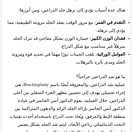
هناك عدة أسباب تؤدي إلى ترهل جلد الذراعين، ومن أبرزها:
التقدم في العمر:
مع مرور الوقت يفقد الجلد مرونته الطبيعية، مما
يؤدي إلى ترهله.
فقدان الوزن الكبير:
خسارة الوزن بشكل مفاجئ قد تترك الجلد
مترهلاً غير متناسب مع شكل الذراع.
العوامل الوراثية:
تلعب الجينات دورًا مهمًا في تحديد قوة ومرونة
الجلد ومدى تأثره بالترهلات.
ما هو شد الذراعين جراحياً؟
عملية شد الذراعين، والمعروفة أيضًا باسم Brachioplasty، هي
إجراء تجميلي يهدف إلى تحسين مظهر الجزء السفلي من أعلى
الذراعين. خلال العملية، يقوم الدكتور أنس الجاسر في عيادة
الدكتور أنس الجاسر بإزالة الجلد الزائد والدهون المتراكمة بين
منطقة الإبط والمرفق، ويُعاد نحت الذراع باستخدام أحدث تقنيات
النحت الديناميكي رباعي الأبعاد، ليتم شد الجلد بشكل يضمن