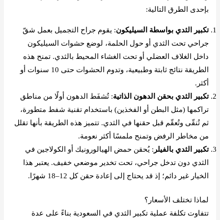
بإحدى الطرق التالية:
تكبير الثدي بواسطة السيليكون
: يقوم جراح التجميل بعمل شقّ
جراحي تحت الثدي أو حول الحلمة، لوضع حشوات السيليكون
داخل الغلاف العضلي أو تحت الغشاء المحيط بالثدي. تمنح هذه
الطريقة نتائج ثابتة وطبيعية، وتدوم الحشوات حتى 10 سنوات أو
أكثر.
تكبير الثدي بحقن الدهون الذاتية
: تُشفَط الدهون أولًا من مناطق
تراكمها (مثل البطن أو الفخذين) باستخدام تقنية شفط متطورة،
ثم تُنقّى وتُعقّم قبل حقنها في الثدي. تتميز هذه الطريقة بأنها تقلل
من مخاطر الرفض وتمنح ملمسًا أكثر نعومة.
تكبير الثدي بالفيلر
: يُحقن حمض الهيالورونيك أو الكولاجين في
الثدي دون تدخل جراحي، تحت تخدير موضعي خفيف. يعتبر هذا
الخيار غير دائم؛ إذ قد يحتاج إلى إعادة حقن كل 12–18 شهرًا.
لماذا تختلف الأسعار؟
تتفاوت تكلفة عملية تكبير الثدي في السعودية بناءً على عدة