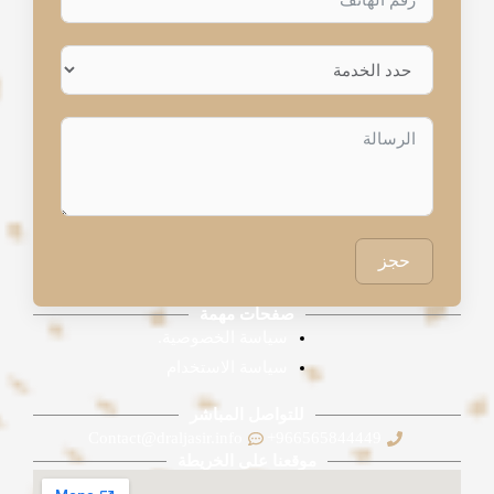
حجز
صفحات مهمة
سياسة الخصوصية.
سياسة الاستخدام
للتواصل المباشر
Contact@draljasir.info
966565844449+
موقعنا على الخريطة