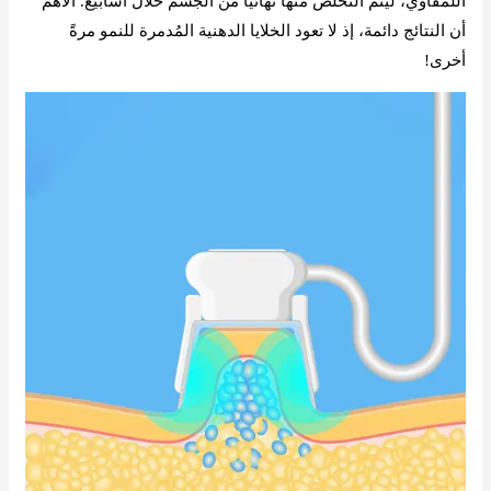
اللمفاوي، ليتم التخلص منها نهائياً من الجسم خلال أسابيع. الأهم
أن النتائج دائمة، إذ لا تعود الخلايا الدهنية المُدمرة للنمو مرةً
أخرى!