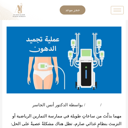
خطي
حجز موعد
لى
لمحتوى
اترك تعليقاً
/
المدونة
/ بواسطة
الدكتور أنس الجاسر
مهما بذلْتَ من ساعاتٍ طويلة في ممارسة التمارين الرياضية أو
التزمتَ بنظامٍ غذائي صارم، تظل هناك مشكلةٌ عصيةٌ على الحل: