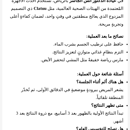
في
عيادة الدكتور أنس الجاسر
بالرياض، نستخدم أحدث الأجهزة
المُعتمدة من الهيئات الصحية العالمية، مثل
Clatuu
ذي التصميم
المزدوج الذي يعالج منطقتين في وقتٍ واحد، لضمان كفاءةٍ أعلى
وتجربةٍ مريحة.
نصائح ما بعد العملية:
حافظ على ترطيب الجسم بشرب الماء.
التزم بنظامٍ غذائي متوازنٍ لتعزيز النتائج.
مارس رياضة خفيفةً مثل المشي لتحفيز الأيض.
أسئلة شائعة حول العملية:
هل هناك ألم أثناء الجلسة؟
يشعر المريض ببرودةٍ موضعيةٍ في الدقائق الأولى، ثم تُخدّر
المنطقة تلقائياً.
متى تظهر النتائج؟
تبدأ النتائج الأولية بالظهور بعد 3 أسابيع، مع ذروة النتائج بعد 3
أشهر.
هل تصلح للتخسيس العام؟