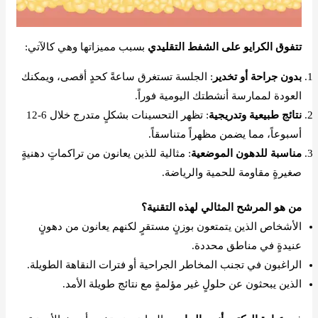
تتفوق الكرايو على الشفط التقليدي
بسبب مميزاتها وهي كالآتي:
بدون جراحة أو تخدير
: الجلسة تستغرق ساعةً كحدٍ أقصى، ويمكنك
العودة لممارسة أنشطتك اليومية فوراً.
نتائج طبيعية وتدريجية
: تظهر التحسينات بشكلٍ متدرج خلال 6-12
أسبوعاً، مما يضمن مظهراً متناسقاً.
مناسبة للدهون الموضعية
: مثالية للذين يعانون من تراكماتٍ دهنيةٍ
صغيرةٍ مقاومة للحمية والرياضة.
من هو المرشح المثالي لهذه التقنية؟
الأشخاص الذين يتمتعون بوزنٍ مستقرٍ لكنهم يعانون من دهونٍ
عنيدةٍ في مناطق محددة.
الراغبون في تجنب المخاطر الجراحية أو فترات النقاهة الطويلة.
الذين يبحثون عن حلولٍ غير مؤلمةٍ مع نتائج طويلة الأمد.