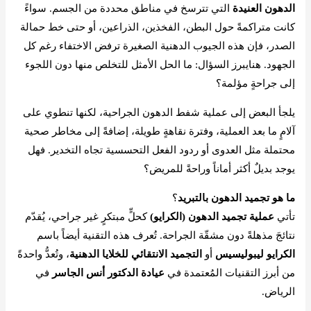
الدهون العنيدة
التي تترسخ في مناطق محددة من الجسم. سواءً
كانت متراكمةً حول البطن، الفخذين، الذراعين، أو حتى خط حمالة
الصدر، فإن هذه الجيوب الدهنية الصغيرة ترفض الاختفاء رغم كل
الجهود. هنايبرز السؤال: ما الحل الأمثل للتخلص منها دون اللجوء
إلى جراحةٍ مؤلمة؟
يلجأ البعض إلى عملية شفط الدهون الجراحية، لكنها تنطوي على
آلامٍ ما بعد العملية، وفترة نقاهةٍ طويلة، إضافةً إلى مخاطر صحية
محتملة مثل العدوى أو ردود الفعل التحسسية تجاه التخدير. فهل
يوجد بديلٌ أكثر أماناً وراحةً للمريض؟
ما هو تجميد الدهون بالتبريد
؟
تأتي
عملية تجميد الدهون (الكرايو)
كحلٍّ مبتكرٍ غير جراحي، يُقدّم
نتائجَ مذهلةً دون مشقّة الجراحة. تُعرف هذه التقنية أيضاً باسم
الكرايو ليبوليسيس
أو
التجميد الانتقائي للخلايا الدهنية
، وتُعدُّ واحدةً
من أبرز التقنيات المُعتمدة في
عيادة الدكتور أنس الجاسر
في
الرياض.