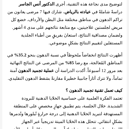
لتوضيح مدى نجاعة هذه التقنية، أجرى
الدكتور أنس الجاسر
دراسةً شاملةً في
عيادته بالرياض
، شارك فيها 7 مرضى يعانون من
تراكم الدهون في مناطق مختلفة مثل البطن والأرداف. خضع كل
مريض لجلستين علاجيتين، مع متابعة نتائجهم على مدى 4 أشهر.
ولضمان مصداقية النتائج، استعانَ بفريقٍ من أطباء الجلدية
المستقلين لتقييم النتائج بشكلٍ موضوعي.
أظهرت النتائج انخفاضاً ملحوظاً في نسبة الدهون بنحو
35.2%
في
المناطق المُعالجة، مع رضا
85%
من المرضى عن النتائج النهائية
بعد مرور 12 أسبوعاً. أكدت الدراسة أن
عملية تجميد الدهون
آمنة
تماماً، ولا تترك آثاراً جانبيةً خطيرةً مقارنةً بشفط الدهون التقليدي.
كيف تعمل تقنية تجميد الدهون ؟
تعتمد الفكرة العلمية على حساسية الخلايا الدهنية للبرودة
الشديدة. خلال الجلسة، يتم تطبيق جهازٍ مخصصٍ على المنطقة
المستهدفة لتبريد الخلايا الدهنية إلى درجة حرارةٍ تُبلورها وتُدمرها
بشكلٍ انتقائي. تتحلل هذه الخلايا الميتة تدريجياً عبر الجهاز