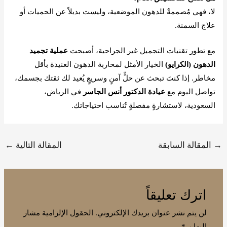
لا، فهي مُصممةٌ للدهون الموضعية، وليست بديلاً عن الحميات أو
علاج السمنة.
مع تطور تقنيات التجميل غير الجراحية، أصبحت
عملية تجميد
الدهون (الكرايو)
الخيار الأمثل لمحاربة الدهون العنيدة بأقل
مخاطر. إذا كنتَ تبحث عن حلٍّ آمنٍ وسريعٍ يُعيد لك ثقتك بجسمك،
تواصل اليوم مع
عيادة الدكتور أنس الجاسر
في الرياض،
السعودية، لاستشارةٍ مفصلةٍ تُناسب احتياجاتك.
→
المقالة السابقة
المقالة التالية
←
اترك تعليقاً
لن يتم نشر عنوان بريدك الإلكتروني.
الحقول الإلزامية مشار
إليها بـ
*