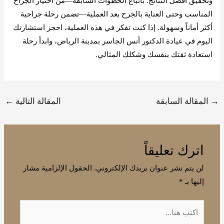
وتحقيق أفضل النتائج. باتباع الخطوات السابقة—من اختيار الجراح
المناسب وحتى العناية بالجرح بعد العملية—تضمن رحلة جراحية
أكثر أماناً وسهولة. إذا كنت تفكر في هذه العملية، احجز استشارتك
اليوم في عيادة الدكتور أنس الجاسر بمدينة الرياض، وابدأ رحلة
استعادة ثقتك بنفسك وشكلك المثالي.
→
المقالة السابقة
المقالة التالية
←
اترك تعليقاً
لن يتم نشر عنوان بريدك الإلكتروني.
الحقول الإلزامية مشار
إليها بـ
*
اكتب
هنا...