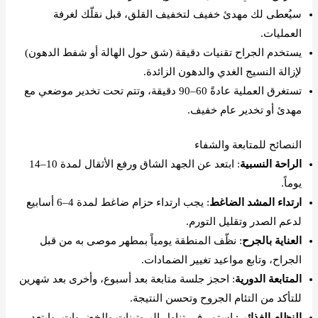
سيُعطى لك مهدئ خفيف لتخفيف القلق، قبل نقلّك لغرفة
العمليات.
يستخدم الجراح تقنيات دقيقة (شق حول الهالة أو شفط الدهون)
لإزالة النسيج الغدي والدهون الزائدة.
تستغرق العملية عادةً 60–90 دقيقة، وتتم تحت تخدير موضعي مع
مهدئ أو تخدير عام خفيف.
النصائح للمتابعة والشفاء
الراحة النسبية
: ابتعد عن الجهد الشاق ورفع الأثقال لمدة 10–14
يوماً.
ارتداء المشد الضاغط
: يجب ارتداء حزام ضاغط لمدة 4–6 أسابيع
لدعم الصدر وتقليل التورم.
العناية بالجرح
: نظّف المنطقة يومياً بمطهر موصى به من قبل
الجراح، وتابع مواعيد تغيير الضمادات.
المتابعة الدورية
: احجز جلسة متابعة بعد أسبوع، وأخرى بعد شهرين
للتأكد من التئام الجروح وتحسن النتيجة.
النظام الغذائي
: استمر في تناول البروتينات والخضروات، وابتعد