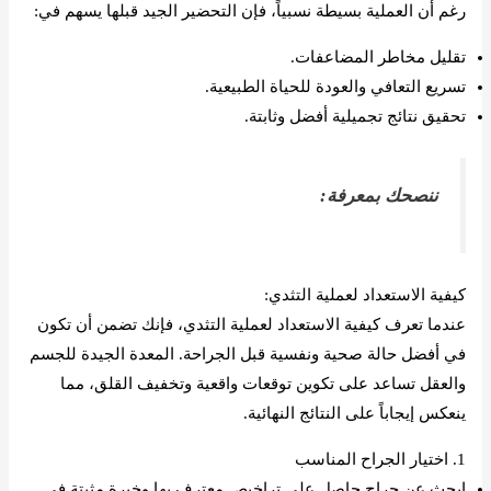
رغم أن العملية بسيطة نسبياً، فإن التحضير الجيد قبلها يسهم في:
تقليل مخاطر المضاعفات.
تسريع التعافي والعودة للحياة الطبيعية.
تحقيق نتائج تجميلية أفضل وثابتة.
ننصحك بمعرفة:
من هو افضل دكتور تثدي بالرياض
كيفية الاستعداد لعملية التثدي:
عندما تعرف كيفية الاستعداد لعملية التثدي، فإنك تضمن أن تكون
في أفضل حالة صحية ونفسية قبل الجراحة. المعدة الجيدة للجسم
والعقل تساعد على تكوين توقعات واقعية وتخفيف القلق، مما
ينعكس إيجاباً على النتائج النهائية.
1. اختيار الجراح المناسب
ابحث عن جراح حاصل على تراخيص معترف بها وخبرة مثبتة في