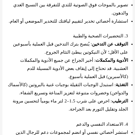
تصوير بالموجات فوق الصوتية للثدي للتفرقة بين النسيج الغدي
والدهون.
استشارة أخصائي تخدير لتقييم لياقتك للتخدير الموضعي أو العام.
3. التحضيرات الصحية والطبية
التوقف عن التدخين
: يُنصح بترك التدخين قبل العملية بأسبوعين
على الأقل؛ لأن النيكوتين يبطئ التئام الجروح.
الأدوية والمكملات
: أخبر الجراح عن جميع الأدوية والمكملات
العشبية. قد تحتاج إلى إيقاف بعض الأدوية المسيلة للدم
(كالأسبرين) قبل العملية بأسبوع.
التغذية
: استبدل الوجبات الثقيلة بوجبات غنية بالبروتين (كالأسماك
والدواجن) وخضروات متنوعة لتعزيز المناعة وتسريع الشفاء.
الترطيب
: احرص على شرب 1.5–2 لتر ماء يومياً لتحسين مرونة
الجلد وتقليل التورم بعد الجراحة.
4. الاستعداد النفسي والدعم
استشر أخصائي نفسي أو انضم لمجموعات دعم للرجال الذين