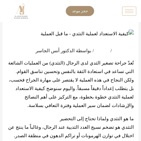
خطي
حجز موعد
لى
لمحتوى
اترك تعليقاً
/
المدونة
/ بواسطة
الدكتور أنس الجاسر
تُعدّ جراحة تصغير الثدي لدى الرجال (التثدي) من العمليات الشائعة
التي تساعد في استعادة الثقة بالنفس وتحسين تناسق القوام.
ولكن النجاح في هذه العملية لا يقتصر على مهارة الجراح فحسب،
بل يتطلب إعداداً دقيقاً مسبقاً. واليوم سنوضح كيفية الاستعداد
لعملية التثدي خطوة بخطوة، مع التركيز على أهم النصائح
والإرشادات لضمان سير العملية وفترة التعافي بسلاسة.
ما هو التثدي ولماذا تحتاج إلى التحضير
التثدي هو تضخم نسيج الغدد الثديية عند الرجال، وغالباً ما ينتج عن
اختلال في توازن الهرمونات أو تراكم الدهون في منطقة الصدر.