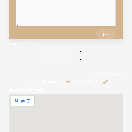
حجز
صفحات مهمة
سياسة الخصوصية.
سياسة الاستخدام
للتواصل المباشر
Contact@draljasir.info
966565844449+
موقعنا على الخريطة