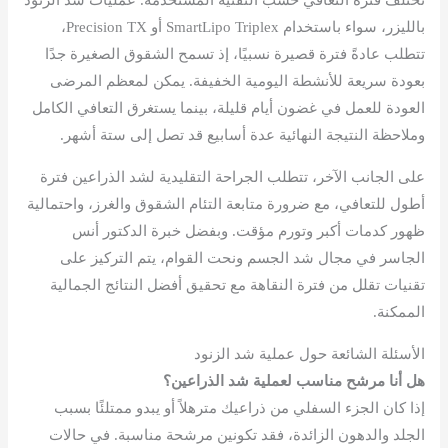
بالليزر، سواء باستخدام SmartLipo Triplex أو Precision TX،
تتطلب عادةً فترة قصيرة نسبيًا، إذ تسمح الشقوق الصغيرة جدًا
بعودة سريعة للأنشطة اليومية الخفيفة. يمكن لمعظم المرضى
العودة للعمل في غضون أيام قليلة، بينما يستغرق التعافي الكامل
وملاحظة النتيجة النهائية عدة أسابيع قد تصل إلى ستة أشهر.
على الجانب الآخر، تتطلب الجراحة التقليدية لشد الذراعين فترة
أطول للتعافي، مع ضرورة متابعة التئام الشقوق والغرز، واحتمالية
ظهور كدمات أكبر وتورم مؤقت. وبفضل خبرة الدكتور أنس
الجاسر في مجال شد الجسم ونحت القوام، يتم التركيز على
تقنيات تقلل من فترة النقاهة مع تحقيق أفضل النتائج الجمالية
الممكنة.
الأسئلة الشائعة حول عملية شد الزنود
هل أنا مرشح مناسب لعملية شد الذراعين؟
إذا كان الجزء السفلي من ذراعيك مترهلاً أو يبدو ممتلئًا بسبب
الجلد والدهون الزائدة، فقد تكونين مرشحة مناسبة. في حالات