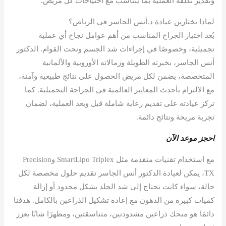
وتقدير تكلفة العملية بما يتناسب مع احتياجات كل مريض.
لماذا تختارين عيادة د.أنس الجاسر في الرياض؟
يُعد اختيار الجراح المناسب من أهم عوامل نجاح أي عملية
تجميلية، وخصوصًا في إجراءات شد الجسم ونحت القوام. الدكتور
أنس الجاسر، بخبرته الطويلة وزمالاته الأوروبية والألمانية
المتخصصة، يضمن لكل مريض الحصول على نتائج طبيعية وآمنة،
مع الالتزام بأحدث المعايير العالمية في الجراحة التجميلية. كما
تركز عيادته على تقديم رعاية شاملة قبل وبعد العملية، لضمان
تجربة مريحة ونتائج دائمة.
احجز موعد الآن
مع استخدام تقنيات متقدمة مثل SmartLipo Triplex وPrecision
TX، يمكن لعيادة الدكتور أنس الجاسر تقديم حلول مخصصة لكل
حالة، سواء كانت تحتاج إلى شد الجلد بشكل محدود أو إزالة
كميات كبيرة من الدهون مع إعادة تشكيل الذراعين بالكامل. هدفنا
دائمًا هو منحك ذراعين مشدودتين، متناسقتين، ومظهرًا شابًا يعزز