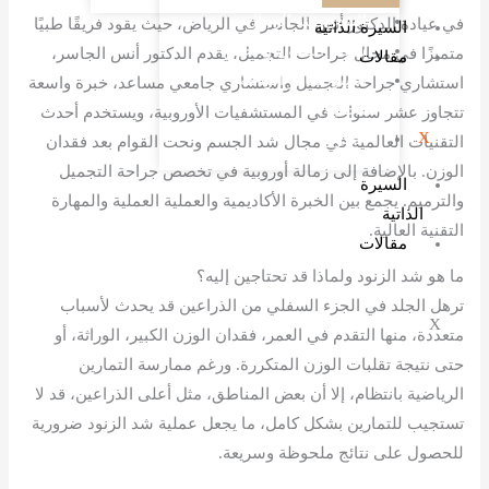
التثدي عند الرجال
في عيادة الدكتور أنس الجاسر في الرياض، حيث يقود فريقًا طبيًا
السيرة الذاتية
شفط الدهون والحقن​
متميزًا في مجال جراحات التجميل، يقدم الدكتور أنس الجاسر،
مقالات
الليبوديما أو الوذمة
استشاري جراحة التجميل واستشاري جامعي مساعد، خبرة واسعة
الشحمية
تتجاوز عشر سنوات في المستشفيات الأوروبية، ويستخدم أحدث
X
التعرق
التقنيات العالمية في مجال شد الجسم ونحت القوام بعد فقدان
الوزن. بالإضافة إلى زمالة أوروبية في تخصص جراحة التجميل
السيرة
والترميم. يجمع بين الخبرة الأكاديمية والعملية العملية والمهارة
الذاتية
التقنية العالية.
مقالات
ما هو شد الزنود ولماذا قد تحتاجين إليه؟
ترهل الجلد في الجزء السفلي من الذراعين قد يحدث لأسباب
X
متعددة، منها التقدم في العمر، فقدان الوزن الكبير، الوراثة، أو
حتى نتيجة تقلبات الوزن المتكررة. ورغم ممارسة التمارين
الرياضية بانتظام، إلا أن بعض المناطق، مثل أعلى الذراعين، قد لا
تستجيب للتمارين بشكل كامل، ما يجعل عملية شد الزنود ضرورية
للحصول على نتائج ملحوظة وسريعة.