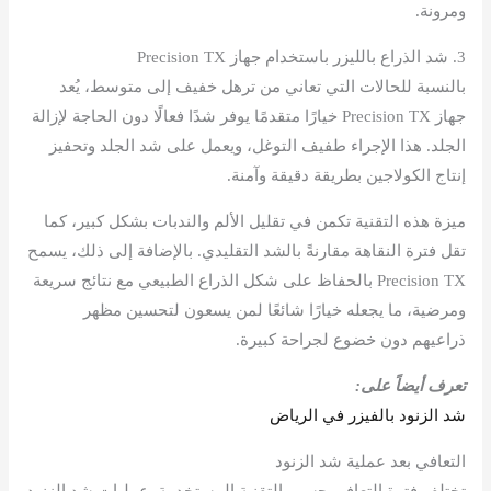
ومرونة.
3. شد الذراع بالليزر باستخدام جهاز Precision TX
بالنسبة للحالات التي تعاني من ترهل خفيف إلى متوسط، يُعد
جهاز Precision TX خيارًا متقدمًا يوفر شدًا فعالًا دون الحاجة لإزالة
الجلد. هذا الإجراء طفيف التوغل، ويعمل على شد الجلد وتحفيز
إنتاج الكولاجين بطريقة دقيقة وآمنة.
ميزة هذه التقنية تكمن في تقليل الألم والندبات بشكل كبير، كما
تقل فترة النقاهة مقارنةً بالشد التقليدي. بالإضافة إلى ذلك، يسمح
Precision TX بالحفاظ على شكل الذراع الطبيعي مع نتائج سريعة
ومرضية، ما يجعله خيارًا شائعًا لمن يسعون لتحسين مظهر
ذراعيهم دون خضوع لجراحة كبيرة.
تعرف أيضاً على:
شد الزنود بالفيزر في الرياض
التعافي بعد عملية شد الزنود
تختلف فترة التعافي حسب التقنية المستخدمة. عمليات شد الزنود