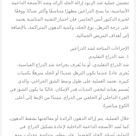
تتضمن عملية شد الزنود إزالة الجلد الزائد وشد الأنسجة الداعمة
الأساسية، ما يمنح الذراعين مظهرًا متناسقًا وأكثر شبابًا. ووفقًا
لخبرة الدكتور أنس الجاسر، فإن اختيار التقنية المناسبة يعتمد
على درجة الترهل، نوع الجلد، وكمية الدهون المتراكمة، بالإضافة
إلى أهداف المريض الجمالية.
الإجراءات المتاحة لشد الذراعين
1. شد الذراع التقليدي
شد الذراع التقليدي، أو ما يُعرف بجراحة شد الذراع القياسية،
يُجرى عادةً عندما يكون الترهل شديدًا أو الجلد مترهلًا بكميات
كبيرة. تعتمد العملية على طول ونمط الشق الجراحي، والذي
يُصمم بعناية ليخفي الندبات قدر الإمكان. غالبًا ما يكون الشق في
الجزء الداخلي أو الخلفي من الذراع، ممتدًا من الإبط إلى أعلى
الكوع مباشرةً.
خلال العملية، يتم إزالة الدهون الزائدة أو معالجتها بشفط الدهون،
كما تُشد الأنسجة الداعمة الداخلية لإعادة تشكيل الذراع. في
النهاية، يُسوّى الجلد للحصول على مظهر متناسق وجذاب. ومع