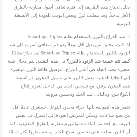
ذلك، تحتاج هذه الطريقة إلى فترة تعافي أطول مقارنة بالطرق
الأقل تدخلاً، وقد تتطلب غرزًا وبعض الوقت للعودة إلى الأنشطة
اليومية.
2. شد الذراع بالليزر باستخدام نظام SmartLipo Triplex
إذا كنتِ تبحثين عن بديل أقل توغلاً وذو فترة تعافي أسرع، فإن شد
الزنود بالليزر باستخدام نظام SmartLipo Triplex يُعد خيارًا مثاليًا.
كيف تتم عملية شد الزنود بالليزر؟
في هذه التقنية، يتم إدخال قنية
صغيرة تحت الجلد في أعلى الذراع، لتوصيل طاقة الليزر مباشرة
إلى الخلايا الدهنية. يعمل الليزر على تسييل الدهون، ثم تُشفط
هذه الدهون برفق، مع تسخين الجلد من الداخل لتعزيز إنتاج
الكولاجين، وبالتالي شد الجلد وتحسين مرونته.
تتميز هذه الطريقة بأنها إجراء محدود التوغل، تستغرق عادةً أقل
من بضع ساعات، ويمكن للمريض العودة إلى المنزل في نفس
اليوم، مع الحد من الكدمات والتورم مقارنة بالطرق التقليدية. كما
أن الليزر يساعد على تحسين نسيج الجلد ومنحه مظهرًا أكثر شبابًا