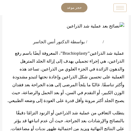
خطي
حجز موعد
لى
لمحتوى
اترك تعليقاً
/
المدونة
/ بواسطة
الدكتور أنس الجاسر
عملية شد الذراعين”Brachioplasty”، المعروفة أيضًا باسم رفع
الذراعين، هي إجراء تجميلي يهدف إلى إزالة الجلد المترهل
والدهون الزائدة في الجزء العلوي من الذراعين. تساعد هذه
العملية على تحسين شكل الذراعين وإعادة نحتها لتبدو مشدودة
وأكثر تناسقًا. غالبًا ما يلجأ المرضى إلى هذه الجراحة بعد فقدان
الوزن الكبير، أو التقدم في السن، أو بعد الحمل والرضاعة، حيث
يصبح الجلد أكثر مرونة وأقل قدرة على العودة إلى وضعه الطبيعي.
يتطلب التعافي من عملية شد الذراعين أو الزنود التزامًا دقيقًا
بالنصائح والإرشادات بعد الجراحة، حيث أن عدم اتباعها قد يؤثر
على النتائج النهائية ويزيد من احتمالية ظهور ندبات أو مضاعفات.