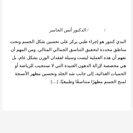
أفضل دكتور بدي كنتور
كنتور
في السعودية
في
السعودية
اترك تعليقاً
/
المدونة
/
الدكتور أنس الجاسر
البدي كنتور هو إجراء طبي يركز على تحسين شكل الجسم ونحت
مناطق محددة لتحقيق التناسق الجمالي المثالي. ومن المهم أن
نفهم أن هذه العملية ليست وسيلة لفقدان الوزن بشكل عام، بل
هي مخصصة لإزالة الدهون العنيدة التي لا تستجيب للرياضة أو
الحميات الغذائية، إلى جانب شد الجلد وتحسين مظهر الأنسجة
لمنح الجسم مظهرًا متناسقًا وطبيعيًا. […]
قراءة المزيد »