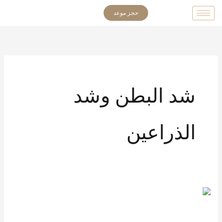
خطي
حجز موعد
لى
لمحتوى
شد البطن وشد
الذراعين
هل
يمكن
الجمع