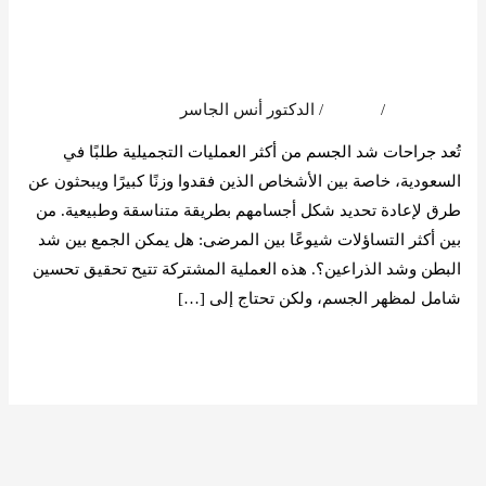
هل يمكن الجمع بين شد
بين
البطن وشد الذراعين؟
شد
البطن
اترك تعليقاً
/
المدونة
/
الدكتور أنس الجاسر
وشد
الذراعين؟
تُعد جراحات شد الجسم من أكثر العمليات التجميلية طلبًا في
السعودية، خاصة بين الأشخاص الذين فقدوا وزنًا كبيرًا ويبحثون عن
طرق لإعادة تحديد شكل أجسامهم بطريقة متناسقة وطبيعية. من
بين أكثر التساؤلات شيوعًا بين المرضى: هل يمكن الجمع بين شد
البطن وشد الذراعين؟. هذه العملية المشتركة تتيح تحقيق تحسين
شامل لمظهر الجسم، ولكن تحتاج إلى […]
قراءة المزيد »