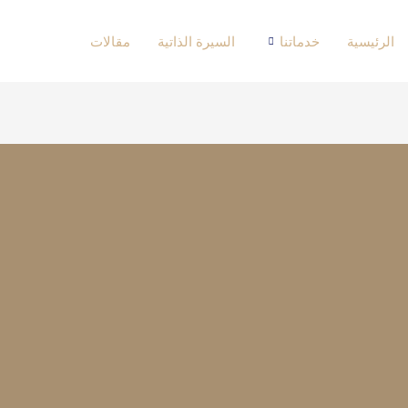
الرئيسية
خدماتنا
السيرة الذاتية
مقالات