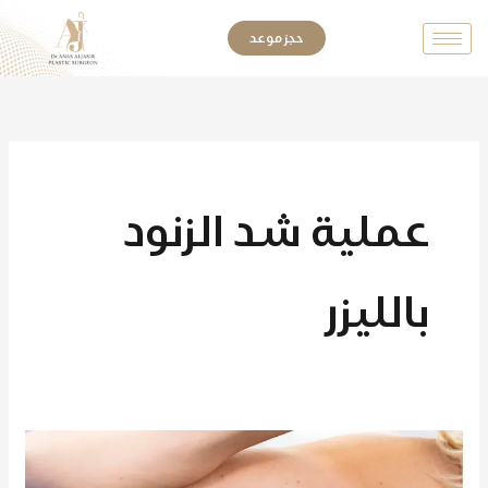
خطي
حجز موعد
لى
لمحتوى
عملية شد الزنود
بالليزر
كيف
تتم