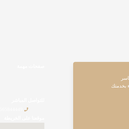
صفحات مهمة
اسر
 بخدمتك
للتواصل المباشر
565844449+
موقعنا على الخريطة