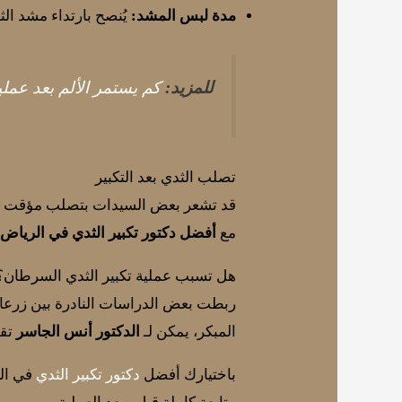
مدة لبس المشد:
يُنصح بارتداء مشد ال
للمزيد:
كم يستمر الألم بعد عملي
تصلب الثدي بعد التكبير
قد تشعر بعض السيدات بتصلب مؤقت في ا
مع
أفضل دكتور تكبير الثدي في الرياض
هل تسبب عملية تكبير الثدي السرطان؟
ربطت بعض الدراسات النادرة بين زرعات ا
المبكر، يمكن لـ
الدكتور أنس الجاسر
تقل
باختيارك أفضل
دكتور تكبير الثدي
في ال