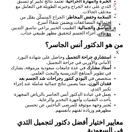
الخبرة والمهارة الجراحية
: تعتمد نتائج تكبير أو تنسيق
شفط الدهون والحقن​
X
الثدي على دقة الجراح وخبرته الطويلة في التعامل مع
الليبوديما أو الوذمة الشحمية
مختلف الحالات.
التعرق
السلامة وخفض المخاطر
: الجراح المتمكّن يقلل من
احتمالية المضاعفات ويضمن شفاءً أسرع.
السيرة
التناسق والجمالية
: الطبيب الخبير يراعي تناسق الثديين
الذاتية
مع باقي أجزاء الجسم لتحقيق مظهر طبيعي جذاب.
مقالات
من هو الدكتور أنس الجاسر؟
X
استشاري جراحة التجميل
وحاصل على شهادة البورد
الأماني والأوربي في جراحة التجميل.
أستاذ مشارك
في عدة جامعات سعودية مرموقة، يشارك
في تطوير المناهج التدريسية والبحث العلمي.
متخصص في
البودي كنتور
و
جراحات شد الجسم بعد
فقدان الوزن
، مما يضمن نتائج جمالية شاملة عند إجراء
تكبير الثدي.
يعمل في عيادة الدكتور أنس الجاسر بالرياض المجهزة
بأحدث التقنيات وأجهزة التخدير والرعاية.
يُعتبر وجهة موثوقة للمرضى الباحثين عن تحسين
مظهرهم وزيادة ثقتهم بأنفسهم.
معايير اختيار أفضل دكتور لتجميل الثدي
في السعودية