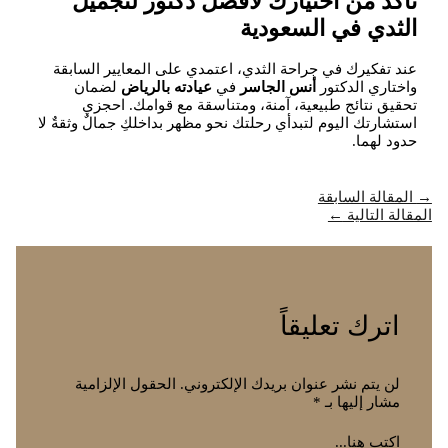
تأكد من اختيارك لأفضل دكتور لتجميل
الثدي في السعودية
عند تفكيرك في جراحة الثدي، اعتمدي على المعايير السابقة
واختاري الدكتور
أنس الجاسر
في
عيادته بالرياض
لضمان
تحقيق نتائج طبيعية، آمنة، ومتناسقة مع قوامك. احجزي
استشارتك اليوم لتبدأي رحلتك نحو مظهر بداخلكِ جمالٌ وثقةٌ لا
حدود لهما.
→
المقالة السابقة
المقالة التالية
←
اترك تعليقاً
لن يتم نشر عنوان بريدك الإلكتروني.
الحقول الإلزامية
مشار إليها بـ
*
اكتب هنا...