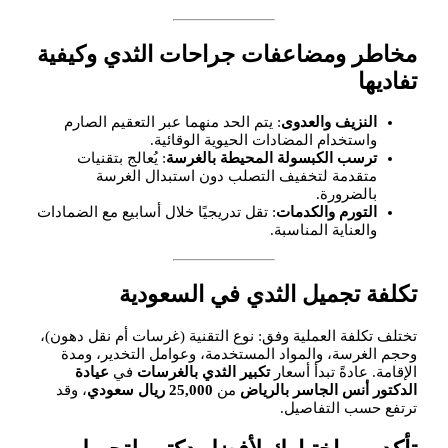
مخاطر ومضاعفات جراحات الثدي وكيفية
تفاديها
النزيف والعدوى
: يتم الحد منهما عبر التعقيم الصارم
واستخدام المضادات الحيوية الوقائية.
ترسب الكبسولة المحيطة بالغرسة
: يُعالج بتقنيات
متقدمة لتخفيف التصلب دون استبدال الغرسة
بالضرورة.
التورم والكدمات
: تقل تدريجيًا خلال أسابيع مع الضمادات
والعناية المناسبة.
تكلفة تجميل الثدي في السعودية
تختلف تكلفة العملية وفق: نوع التقنية (غرسات أم نقل دهون)،
وحجم الغرسة، والمواد المستخدمة، وعوامل التخدير، ومدة
الإقامة. عادةً تبدأ أسعار
تكبير الثدي بالغرسات
في
عيادة
الدكتور أنس الجاسر بالرياض
من
25,000 ريال سعودي
، وقد
ترتفع حسب التفاصيل.