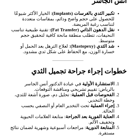
أنس الجاسر
تكبير الثدي بالغرسات (Implants)
: الخيار الأكثر شيوعًا
للحصول على حجم واضح ودائم، بمقاسات متعددة
لتناسب رغبة المريضة.
نقل الدهون الذاتي (Fat Transfer)
: تقنية طبيعية تناسب
النحيفات، تتطلب منطقة مانحة كافية لتحقيق حجم
متوسط.
شد الثدي (Mastopexy)
: لعلاج الترهل بعد الحمل أو
خسارة الوزن، مع الحفاظ على شكل ثدي مشدود.
خطوات إجراء جراحة تجميل الثدي
الاستشارة الأولية
في عيادة الدكتور أنس الجاسر
بالرياض: تقييم تشريحي ومناقشة التوقعات.
الفحوصات قبل العملية
: تحليل دم، صورة أشعة للثدي،
وخطة التخدير.
إجراء العملية
تحت التخدير العام أو النصفي بحسب
الحالة.
العناية الفورية بعد الجراحة
: متابعة العلامات الحيوية
وتخفيف الألم.
المتابعة الدورية
: مراجعات أسبوعية وشهرية لضمان نتائج
مستقرة.