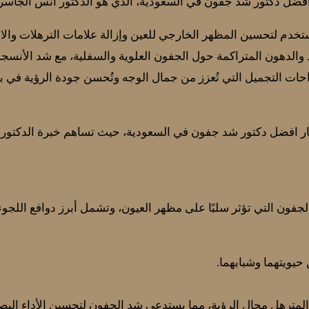
فضل دكتور شد جفون في السعودية، الذي هو الدكتور أنس الجاسر 
خدم لتحسين المظهر الخارجي للعين وإزالة علامات الترهلات والان
ئد والدهون المتراكمة حول الجفون العلوية والسفلية، مع شد الأنسج
 جراحات التجميل التي تُعزز من جمال الوجه وتُحسن جودة الرؤية في ب
ار افضل دكتور شد جفون في السعودية، حيث تساهم خبرة الدكتور 
فون التي تؤثر سلبًا على مظهر العيون، وتشمل أبرز دوافع اللجوء 
ن حيويتهما وشبابهما.
المترهل مجال الرؤية، مما يستدعي شد الجفون لتحسين الأداء البص