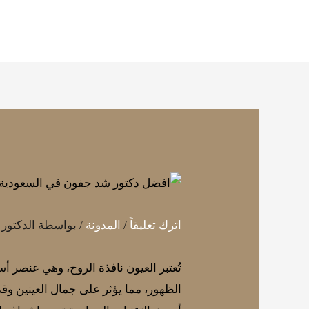
خطي
لى
لمحتوى
اترك تعليقاً
/
المدونة
/ بواسطة
الدكتور
تُعتبر العيون نافذة الروح، وهي عنصر 
الظهور، مما يؤثر على جمال العينين وق