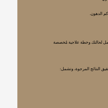
كم الدهون.
مل لحالتك وخطة علاجية مُخصصة
يق النتائج المرجوة، وتشمل: