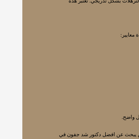
لترهلات بشكل تدريجي. تُعتبر هذه
 معايير:
ل واضح.
 لمن يبحث عن افضل دكتور شد جفون في