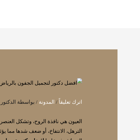
خطي
لى
لمحتوى
اترك تعليقاً
/
المدونة
/ بواسطة
الدكتور
العيون هي نافذة الروح، وتشكل العنص
الترهل، الانتفاخ، أو ضعف شدها مما يؤ