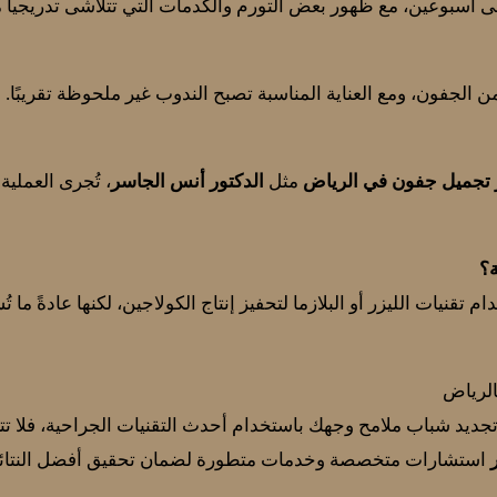
 أسبوعين، مع ظهور بعض التورم والكدمات التي تتلاشى تدريجياً 
لجفون، ومع العناية المناسبة تصبح الندوب غير ملحوظة تقريبًا.
 تجميل جفون في الرياض
مثل
الدكتور أنس الجاسر
، تُجرى العملية
قنيات الليزر أو البلازما لتحفيز إنتاج الكولاجين، لكنها عادةً ما ت
الرياض
جديد شباب ملامح وجهك باستخدام أحدث التقنيات الجراحية، فلا ت
استشارات متخصصة وخدمات متطورة لضمان تحقيق أفضل النتائج م