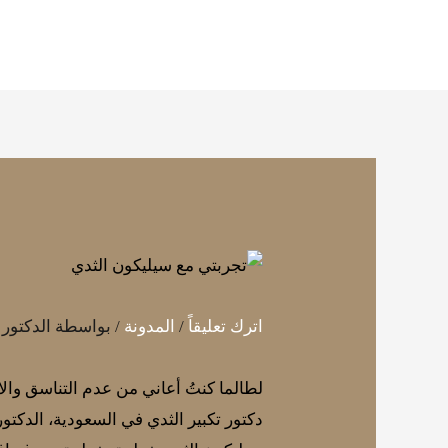
خطي
لى
لمحتوى
اترك تعليقاً
/
المدونة
/ بواسطة
الدكتور
لطالما كنتُ أعاني من عدم التناسق وا
دكتور تكبير الثدي في السعودية، الدك