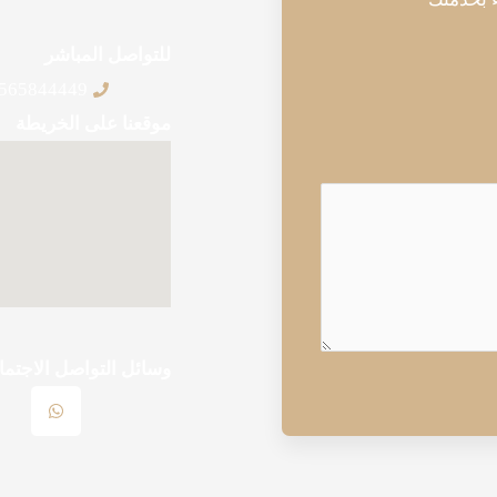
للتواصل المباشر
565844449+
موقعنا على الخريطة
وسائل التواصل الاجتم
W
h
a
t
s
a
p