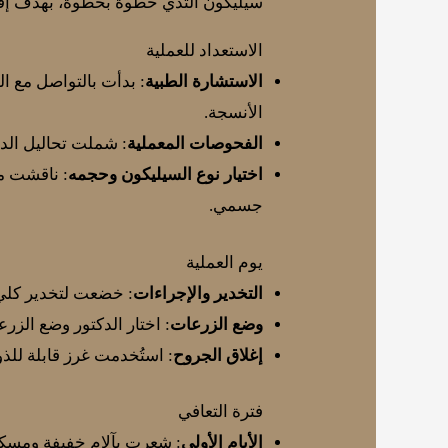
سيليكون الثدي خطوة بخطوة، بهدف إفاد
الاستعداد للعملية
الاستشارة الطبية
: بدأت بالتواصل مع 
الأنسجة.
الفحوصات المعملية
: شملت تحاليل الدم
اختيار نوع السيليكون وحجمه
جسمي.
يوم العملية
التخدير والإجراءات
: خضعت لتخدير كل
وضع الزرعات
: اختار الدكتور وضع الزر
إغلاق الجروح
: استُخدمت غرز قابلة للذ
فترة التعافي
الأيام الأولى
: شعرت بآلام خفيفة ومسكنات