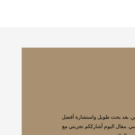
لابس. بعد بحث طويل واستشارة أفضل
ي. مقال اليوم أشارككم تجربتي مع