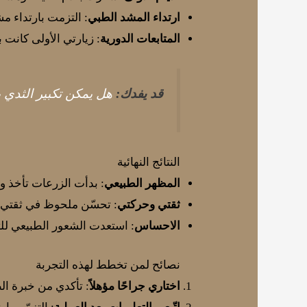
ارتداء المشد الطبي
: التزمت بارتداء مشد داعم على مدار 8 أسابي
المتابعات الدورية
: زيارتي الأولى كانت بعد 3 أيام، ثم أسبوعين، وشهر للتأكد من استقرا
قد يفدك:
هل يمكن تكبير الثدي 
النتائج النهائية
المظهر الطبيعي
: بدأت الزرعات تأخذ وضعها النهائي بعد 3 أشهر، و
ثقتي وحركتي
: تحسّن ملحوظ في ثقتي ا
الاحساس
: استعدت الشعور الطبيعي للثد
نصائح لمن تخطط لهذه التجربة
اختاري جراحًا مؤهلاً
: تأكدي من خبرة ا