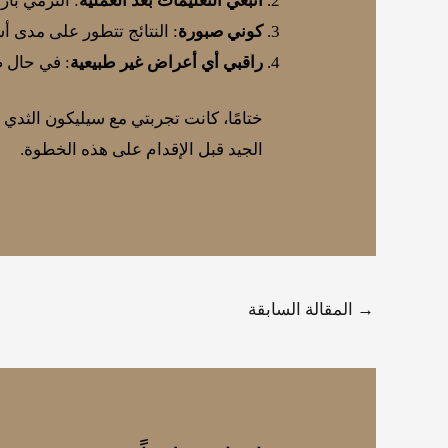
اتّبعي التعليمات بعد العملية
: التزمّي ب
كوني صبورة
: النتائج تتطور على مدى أ
راقبي أي أعراض غير طبيعية
: في حال ص
ختامًا، كانت تجربتي مع سيليكون الثدي 
الجيد قبل الإقدام على هذه الخطوة.
→
المقالة السابقة