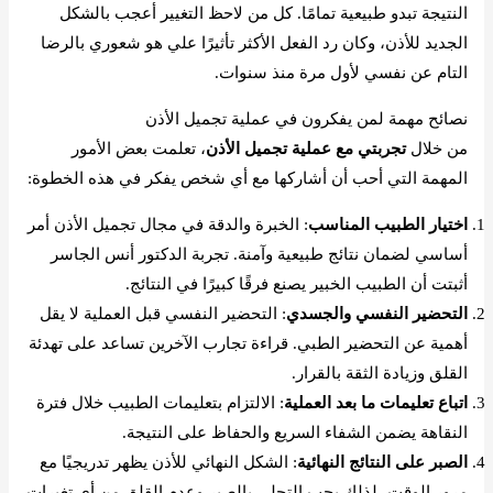
النتيجة تبدو طبيعية تمامًا. كل من لاحظ التغيير أعجب بالشكل
الجديد للأذن، وكان رد الفعل الأكثر تأثيرًا علي هو شعوري بالرضا
التام عن نفسي لأول مرة منذ سنوات.
نصائح مهمة لمن يفكرون في عملية تجميل الأذن
من خلال
تجربتي مع عملية تجميل الأذن
، تعلمت بعض الأمور
المهمة التي أحب أن أشاركها مع أي شخص يفكر في هذه الخطوة:
اختيار الطبيب المناسب
: الخبرة والدقة في مجال تجميل الأذن أمر
أساسي لضمان نتائج طبيعية وآمنة. تجربة الدكتور أنس الجاسر
أثبتت أن الطبيب الخبير يصنع فرقًا كبيرًا في النتائج.
التحضير النفسي والجسدي
: التحضير النفسي قبل العملية لا يقل
أهمية عن التحضير الطبي. قراءة تجارب الآخرين تساعد على تهدئة
القلق وزيادة الثقة بالقرار.
اتباع تعليمات ما بعد العملية
: الالتزام بتعليمات الطبيب خلال فترة
النقاهة يضمن الشفاء السريع والحفاظ على النتيجة.
الصبر على النتائج النهائية
: الشكل النهائي للأذن يظهر تدريجيًا مع
مرور الوقت، لذلك يجب التحلي بالصبر وعدم القلق من أي تغيرات