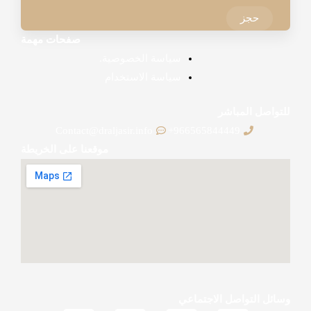
حجز
صفحات مهمة
سياسة الخصوصية.
سياسة الاستخدام
للتواصل المباشر
Contact@draljasir.info
966565844449+
موقعنا على الخريطة
وسائل التواصل الاجتماعي