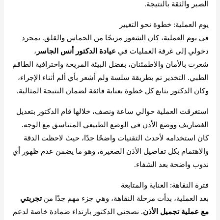
الصبر والثقة بالنتيجة.
يوم العملية: خطوة نحو التغيير
في يوم العملية، كان الشعور مزيجًا من الحماس والقلق. بمجرد
دخولي إلى غرفة العمليات في
عيادة الدكتور أنس الجاسر
،
شعرت بالأمان والاطمئنان، بفضل البيئة المريحة واحترافية الطاقم
الطبي. التخدير تم بطريقة سلسة ولم أشعر بأي ألم أثناء الإجراء،
وكان الدكتور يتابع كل خطوة بعناية فائقة لضمان النتيجة المثالية.
استغرقت العملية حوالي ساعة ونصف، خلالها قام الدكتور بتعديل
الغضاريف ووضع الأذن في الوضع الطبيعي المتناسق مع الوجه.
كان استخدامه لأحدث التقنيات واضحًا جدًا، حيث لاحظت الدقة
والاهتمام بكل تفاصيل الأذن الصغيرة، وهو ما يضمن عدم ظهور أي
ندوب واضحة بعد الشفاء.
فترة النقاهة: العناية والمتابعة
بعد العملية، بدأت مرحلة النقاهة، وهي جزء مهم جدًا من
تجربتي
مع عملية تجميل الأذن
. نصحني الدكتور بارتداء ضمادة خاصة لدعم