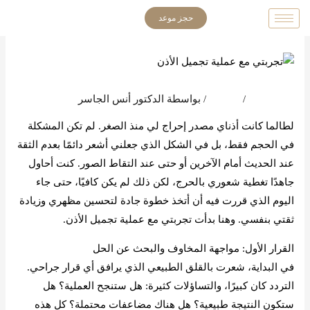
خطي
حجز موعد
لى
لمحتوى
اترك تعليقاً
/
المدونة
/ بواسطة
الدكتور أنس الجاسر
لطالما كانت أذناي مصدر إحراج لي منذ الصغر. لم تكن المشكلة
في الحجم فقط، بل في الشكل الذي جعلني أشعر دائمًا بعدم الثقة
عند الحديث أمام الآخرين أو حتى عند التقاط الصور. كنت أحاول
جاهدًا تغطية شعوري بالحرج، لكن ذلك لم يكن كافيًا، حتى جاء
اليوم الذي قررت فيه أن أتخذ خطوة جادة لتحسين مظهري وزيادة
ثقتي بنفسي. وهنا بدأت تجربتي مع عملية تجميل الأذن.
القرار الأول: مواجهة المخاوف والبحث عن الحل
في البداية، شعرت بالقلق الطبيعي الذي يرافق أي قرار جراحي.
التردد كان كبيرًا، والتساؤلات كثيرة: هل ستنجح العملية؟ هل
ستكون النتيجة طبيعية؟ هل هناك مضاعفات محتملة؟ كل هذه