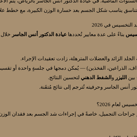
بالسنوات الماضية. في عيادة الدكتور أنس الجاسر بالرياض، يتم ال
ناسق يناسب شكل الجسم بعد خسارة الوزن الكبيرة، مع خطط علا
التخسيس في 2026
خسيس
بناءً على عدة معايير تُحددها
عيادة الدكتور أنس الجاسر
خلال ا
الجلد الزائد والعضلات المترهلة، زادت تعقيدات الإجراء.
رداف، الذراعين، الفخذين) — يُمكن دمجها في جلسةٍ واحدة أو تقسي
 بين
الليزر
و
الشفط الدهني
لتحسين النتائج.
ور أنس الجاسر وحرفيته تُترجم إلى نتائج مُتقَنة.
س لعام 2026؟
ًا في عالم جراحات التجميل، خاصةً في إجراءات شد الجسم بعد فقدان الوز