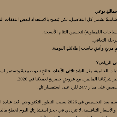
جمالكِ بوعي
املةً تشمل كل التفاصيل، لكن يُنصح بالاستعداد لبعض النفقات التكم
مساجات اللمفاوية) لتحسين التئام الأنسجة.
حلة التعافي.
ٍ مريحٍ وأنيقٍ يناسب إطلالتكِ اليومية.
 في الرياض؟
ات العالمية، مثل
الشد ثلاثي الأبعاد
، لنتائجٍ تبدو طبيعيةً وتستمر لس
بر شركائنا الماليين، مع عروضٍ حصريةٍ لعملائنا في 2026.
24/7 للرد على استفساراتكِ.
مع توقعات بارتفاع تكلفة عملية شد الجسم بعد التخسيس في 2026 بسبب ال
ية والأسعار التنافسية. لا تترددي في حجز استشارتكِ اليوم لخطةٍ مالي