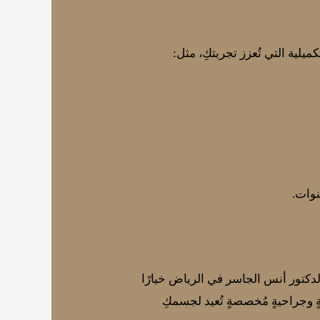
يلية التي تُعزز تجربتكِ، مثل:
نوات.
تطور التكنولوجي، تُعد عيادة الدكتور أنس الجاسر في الرياض خيارًا
ةٍ وجراحيةٍ مُخصصةٍ تُعيد لجسمكِ