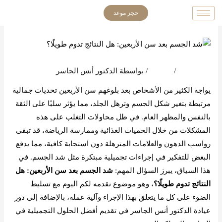
خطي
حجز موعد
لى
لمحتوى
اترك تعليقاً
/
المدونة
/ بواسطة
الدكتور أنس الجاسر
يواجه الكثير من الأشخاص بعد بلوغهم سن الأربعين تحديات جمالية
مرتبطة بتغير شكل الجسم وترهل الجلد، مما يؤثر سلبًا على الثقة
بالنفس والمظهر العام. في ظل محاولات التغلب على هذه
المشكلات من خلال الحميات الغذائية وممارسة الرياضة، قد تبقى
رواسب الدهون والعلامات المترهلة دون استجابة كافية، مما يدفع
البعض للتفكير في إجراءات تجميلية مبتكرة مثل شد الجسم. في
هذا السياق، يبرز السؤال المهم:
شد الجسم بعد سن الأربعين: هل
النتائج تدوم طويلًا؟
، وهو موضوع نقدمه لكم اليوم مع تسليط
الضوء على كل ما يتعلق بهذا الإجراء وآلية عمله، بالإضافة إلى دور
عيادة الدكتور أنس الجاسر في تقديم أفضل الحلول التجميلية في