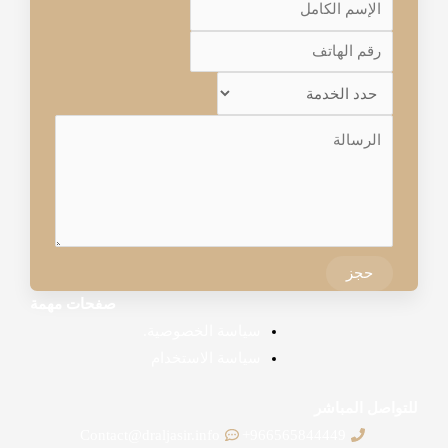
حجز
صفحات مهمة
سياسة الخصوصية.
سياسة الاستخدام
للتواصل المباشر
Contact@draljasir.info
966565844449+