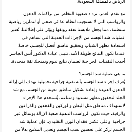
الرياض بالمملكة السعودية.
مع تقدم العمر، تزداد صعوبة التخلص من تراكمات الدهون
والرواسب التي لا تستجيب لنظام غذائي صحي أو لتمارين رياضية
منتظمة، مما يجعل ملابسنا تفقد رونقها ويؤثر على إطلالتنا. تُعتبر
عمليات شد الجسم من الإجراءات الحديثة التي تساهم في
استعادة مظهر الشباب وتحقيق تناسق أفضل للجسم، خاصةً
عندما تكون النتائج طويلة الأمد. تتبنى عيادة الدكتور أنس الجاسر
أحدث التقنيات الجراحية لضمان نتائج تدوم وتمنحك ثقة متجددة.
ما هي عملية شد الجسم؟
يُعرف إجراء شد الجسم بأنه تقنية جراحية تجميلية تهدف إلى إزالة
الدهون العنيدة وإعادة تشكيل مناطق معينة من الجسم، مع شد
الجلد لتحقيق مظهر مشدود ومتناغم. يُستخدم هذا الإجراء
لاستهداف مناطق مثل البطن والوركين والفخذين والذراعين
والرقبة، حيث تكون الرواسب الدهنية صعبة الإزالة بوسائل غير
جراحية. وعلى عكس فقدان الوزن التقليدي، فإن عملية شد
الجسم تركز على تحسين نسب الجسم وتعديل الملامح بدلاً من