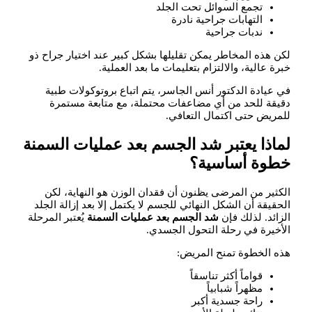
تجمع السوائل تحت الجلد
التهابات جراحية نادرة
ندبات جراحية
لكن هذه المخاطر يمكن تقليلها بشكل كبير عند اختيار جراح ذو
خبرة عالية، والالتزام بتعليمات ما بعد العملية.
في عيادة الدكتور أنس الجاسر، يتم اتباع بروتوكولات طبية
دقيقة للحد من أي مضاعفات محتملة، مع متابعة مستمرة
للمريض حتى اكتمال التعافي.
لماذا يعتبر شد الجسم بعد عمليات السمنة
خطوة أساسية؟
الكثير من المرضى يظنون أن فقدان الوزن هو النهاية، لكن
الحقيقة أن الشكل النهائي للجسم لا يكتمل إلا بعد إزالة الجلد
الزائد. لذلك فإن
شد الجسم بعد عمليات السمنة
يُعتبر المرحلة
الأخيرة في رحلة التحول الجسدي.
هذه الخطوة تمنح المريض:
قواماً أكثر تناسقاً
مظهراً شبابياً
راحة جسدية أكبر