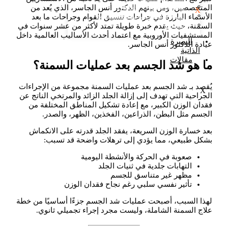
شفط الدهون والحقن​
المتخصصين، ومن بينهم الدكتور أنس الجاسر، الذي يُعد من
X
الليبوديما أو الوذمة الشحمية
الأسماء البارزة في جراحات تنسيق القوام وجراحات ما بعد
التعرق
السمنة، حيث يقدم خبرة طويلة تمتد لأكثر من عشر سنوات في
المستشفيات الأوروبية مع اعتماد أحدث الأساليب العالمية داخل
السيرة
عيادة الدكتور أنس الجاسر.
الذاتية
مقالات
ما هو شد الجسم بعد عمليات السمنة؟
يُقصد بـ شد الجسم بعد عمليات السمنة مجموعة من الإجراءات
X
الجراحية التي تهدف إلى إزالة الجلد الزائد والمرتخي الناتج عن
فقدان الوزن الكبير، مع إعادة تشكيل المناطق المختلفة من
الجسم مثل البطن، الذراعين، الفخذين، الظهر، والصدر.
بعد خسارة الوزن السريعة، يفقد الجلد قدرته على الانكماش
بشكل طبيعي، مما يؤدي إلى ترهلات واضحة قد تسبب:
صعوبة في الحركة والأنشطة اليومية
التهابات جلدية في ثنيات الجلد
مظهر غير متناسق للجسم
تأثير نفسي سلبي رغم نجاح فقدان الوزن
لهذا السبب، أصبحت عمليات شد الجسم جزءًا أساسيًا من خطة
علاج السمنة الشاملة، وليست مجرد إجراء تجميلي ثانوي.