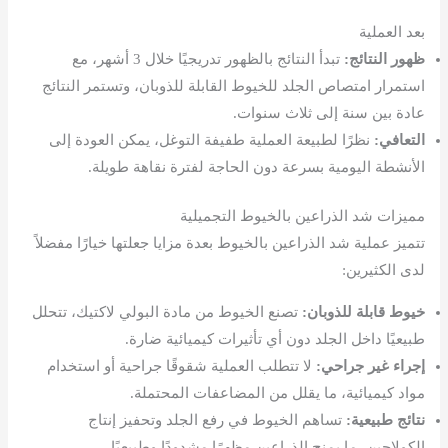
بعد العملية
ظهور النتائج:
تبدأ النتائج بالظهور تدريجيًا خلال 3 أشهر، مع
استمرار امتصاص الجلد للخيوط القابلة للذوبان، وتستمر النتائج
عادة بين سنة إلى ثلاث سنوات.
التعافي:
نظرًا لطبيعة العملية طفيفة التوغل، يمكن العودة إلى
الأنشطة اليومية بسرعة دون الحاجة لفترة نقاهة طويلة.
مميزات شد الذراعين بالخيوط التجميلية
تتميز عملية شد الذراعين بالخيوط بعدة مزايا جعلتها خيارًا مفضلاً
لدى الكثيرين:
خيوط قابلة للذوبان:
تصنع الخيوط من مادة البولي لاكتيك، تتحلل
طبيعيًا داخل الجلد دون أي تأثيرات كيميائية ضارة.
إجراء غير جراحي:
لا تتطلب العملية شقوقًا جراحية أو استخدام
مواد كيميائية، ما يقلل من المضاعفات المحتملة.
نتائج طبيعية:
تساهم الخيوط في رفع الجلد وتحفيز إنتاج
الكولاجين، ما يمنح الذراعين مظهرًا مشدودًا وطبيعيًا.