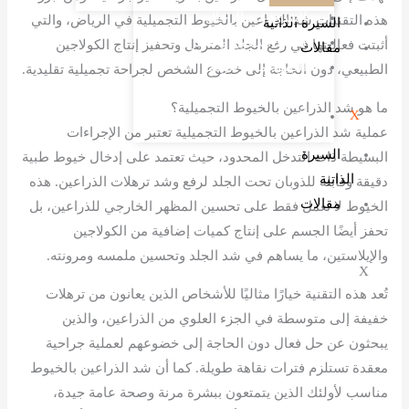
التثدي عند الرجال
هذه التقنيات شد الذراعين بالخيوط التجميلية في الرياض، والتي
السيرة الذاتية
شفط الدهون والحقن​
أثبتت فعاليتها في رفع الجلد المترهل وتحفيز إنتاج الكولاجين
مقالات
الليبوديما أو الوذمة
الطبيعي، دون الحاجة إلى خضوع الشخص لجراحة تجميلية تقليدية.
الشحمية
ما هو شد الذراعين بالخيوط التجميلية؟
X
التعرق
عملية شد الذراعين بالخيوط التجميلية تعتبر من الإجراءات
السيرة
البسيطة ذات التدخل المحدود، حيث تعتمد على إدخال خيوط طبية
الذاتية
دقيقة وقابلة للذوبان تحت الجلد لرفع وشد ترهلات الذراعين. هذه
مقالات
الخيوط لا تعمل فقط على تحسين المظهر الخارجي للذراعين، بل
تحفز أيضًا الجسم على إنتاج كميات إضافية من الكولاجين
والإيلاستين، ما يساهم في شد الجلد وتحسين ملمسه ومرونته.
X
تُعد هذه التقنية خيارًا مثاليًا للأشخاص الذين يعانون من ترهلات
خفيفة إلى متوسطة في الجزء العلوي من الذراعين، والذين
يبحثون عن حل فعال دون الحاجة إلى خضوعهم لعملية جراحية
معقدة تستلزم فترات نقاهة طويلة. كما أن شد الذراعين بالخيوط
مناسب لأولئك الذين يتمتعون ببشرة مرنة وصحة عامة جيدة،