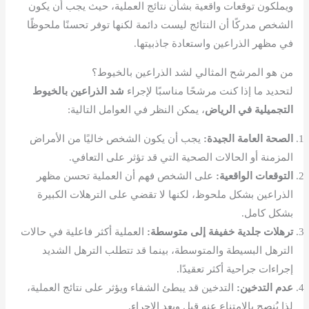
ويملكون توقعات واقعية بشأن نتائج العملية، حيث يجب أن يكون
الشخص مدركًا أن النتائج ليست دائمة لكنها توفر تحسنًا ملحوظًا
في مظهر الذراعين واستعادة جاذبيتها.
من هو المرشح المثالي لشد الذراعين بالخيوط؟
لتحديد ما إذا كنت مرشحًا مناسبًا لإجراء
شد الذراعين بالخيوط
التجميلية في الرياض
، يمكن النظر في العوامل التالية:
الصحة العامة الجيدة:
يجب أن يكون الشخص خاليًا من الأمراض
المزمنة أو الحالات الصحية التي قد تؤثر على التعافي.
التوقعات الواقعية:
على الشخص فهم أن العملية تحسن مظهر
الذراعين بشكل ملحوظ، لكنها لا تقضي على الترهلات الكبيرة
بشكل كامل.
ترهلات جلدية خفيفة إلى متوسطة:
العملية أكثر فاعلية في حالات
الترهل البسيطة والمتوسطة، بينما قد تتطلب الترهل الشديد
إجراءات جراحية أكثر تعقيدًا.
عدم التدخين:
التدخين قد يبطئ الشفاء ويؤثر على نتائج العملية،
لذا يُنصح بالامتناع عنه قبل وبعد الإجراء.