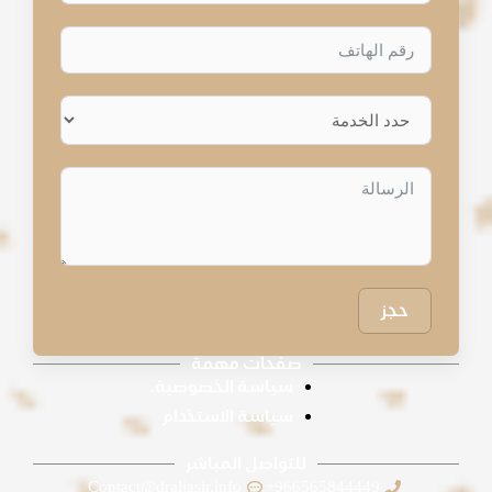
حجز
صفحات مهمة
سياسة الخصوصية.
سياسة الاستخدام
للتواصل المباشر
Contact@draljasir.info
966565844449+