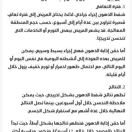
1. فترة التعافي
شفط الدهون إجراء جراحي، لذلك يحتاج المريض إلى فترة تعافٍ
قصيرة تتراوح بين عدة أيام إلى أسبوع، حسب حجم المنطقة
المعالجة. قد يشعر المريض ببعض التورم أو الكدمات التي
تتحسن تدريجيًا.
أما حقن إذابة الدهون فهي إجراء بسيط وسريع، يمكن
للمريض بعده العودة إلى أنشطته اليومية في نفس اليوم أو
اليوم التالي، مع احتمال ظهور احمرار أو تورم خفيف يزول خلال
أيام قليلة.
2. النتائج
تظهر نتائج شفط الدهون بشكل تدريجي، حيث يمكن
ملاحظة التحسن خلال أول أسبوعين، بينما تصل النتائج
النهائية خلال عدة أشهر مع استقرار شكل الجسم.
أما حقن إذابة الدهون فتظهر نتائجها بشكل أبطأ، حيث تبدأ
النتائج بالوضوح خلال 6 إلى 12 أسبوعًا، وتكون مناسبة أكثر