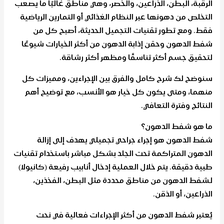
الرقبة، البطن، الذراعين، والخصر، وهي مناطق غالبًا ما يصعب
التخلص من دهونها عبر النظام الغذائي أو التمارين الرياضية
فقط. ومع تطور تقنيات التجميل الحديثة، أصبح كل من
شفط الدهون وحقن إذابة الدهون من أكثر الخيارات شيوعًا
لتحقيق جسم أكثر تناسقًا ومظهر أكثر رشاقة.
سنوضح لك شرح كامل والفرق بين الإجراءين، ومميزات كل
منهما، ومتى يكون كل خيار هو الأنسب، مع توضيح أهم
النتائج وفترة التعافي.
ما هو شفط الدهون؟
شفط الدهون هو إجراء جراحي تجميلي يهدف إلى إزالة
الدهون المتراكمة تحت الجلد بشكل مباشر باستخدام تقنيات
طبية دقيقة. يتم خلال العملية إدخال أنابيب رفيعة (كانيولا)
لشفط الدهون من مناطق محددة مثل البطن، الفخذين،
الذراعين، أو الذقن.
يُعتبر شفط الدهون من أكثر الإجراءات فعالية في نحت