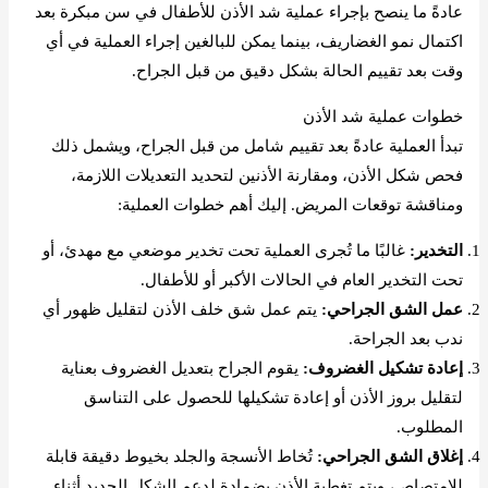
عادةً ما ينصح بإجراء عملية شد الأذن للأطفال في سن مبكرة بعد
اكتمال نمو الغضاريف، بينما يمكن للبالغين إجراء العملية في أي
وقت بعد تقييم الحالة بشكل دقيق من قبل الجراح.
خطوات عملية شد الأذن
تبدأ العملية عادةً بعد تقييم شامل من قبل الجراح، ويشمل ذلك
فحص شكل الأذن، ومقارنة الأذنين لتحديد التعديلات اللازمة،
ومناقشة توقعات المريض. إليك أهم خطوات العملية:
التخدير:
غالبًا ما تُجرى العملية تحت تخدير موضعي مع مهدئ، أو
تحت التخدير العام في الحالات الأكبر أو للأطفال.
عمل الشق الجراحي:
يتم عمل شق خلف الأذن لتقليل ظهور أي
ندب بعد الجراحة.
إعادة تشكيل الغضروف:
يقوم الجراح بتعديل الغضروف بعناية
لتقليل بروز الأذن أو إعادة تشكيلها للحصول على التناسق
المطلوب.
إغلاق الشق الجراحي:
تُخاط الأنسجة والجلد بخيوط دقيقة قابلة
للامتصاص، ويتم تغطية الأذن بضمادة لدعم الشكل الجديد أثناء