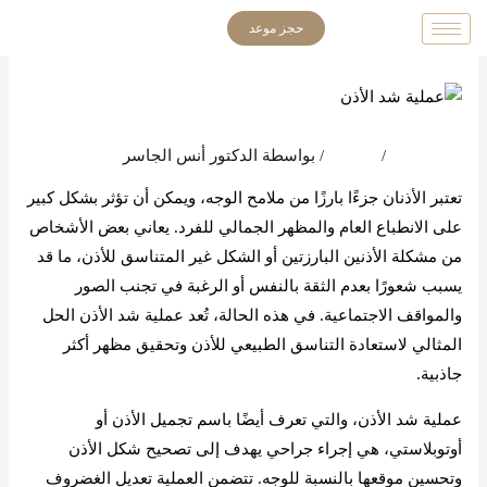
خطي
حجز موعد
لى
لمحتوى
اترك تعليقاً
/
المدونة
/ بواسطة
الدكتور أنس الجاسر
تعتبر الأذنان جزءًا بارزًا من ملامح الوجه، ويمكن أن تؤثر بشكل كبير
على الانطباع العام والمظهر الجمالي للفرد. يعاني بعض الأشخاص
من مشكلة الأذنين البارزتين أو الشكل غير المتناسق للأذن، ما قد
يسبب شعورًا بعدم الثقة بالنفس أو الرغبة في تجنب الصور
والمواقف الاجتماعية. في هذه الحالة، تُعد عملية شد الأذن الحل
المثالي لاستعادة التناسق الطبيعي للأذن وتحقيق مظهر أكثر
جاذبية.
عملية شد الأذن، والتي تعرف أيضًا باسم تجميل الأذن أو
أوتوبلاستي، هي إجراء جراحي يهدف إلى تصحيح شكل الأذن
وتحسين موقعها بالنسبة للوجه. تتضمن العملية تعديل الغضروف