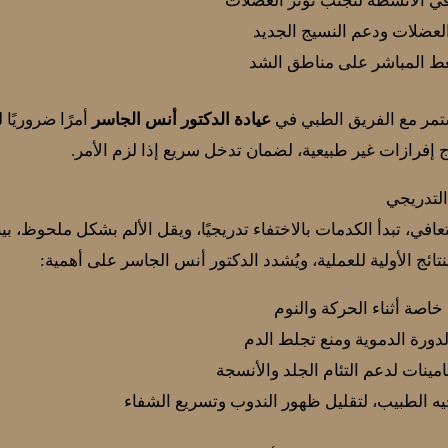
في الأنشطة لتجنب توتر العضلات
العضلات ودعم النسيج الجديد
ط المباشر على مناطق الشد
تمر مع الفريق الطبي في
عيادة الدكتور أنس الجاسر
أمرًا ضروريًا 
وج إفرازات غير طبيعية، لضمان تدخل سريع إذا لزم الأمر.
 التدريجي
ي، تبدأ الكدمات بالاختفاء تدريجيًا، ويقل الألم بشكل ملحوظ، بينما
تائج الأولية للعملية، ويُشدد الدكتور أنس الجاسر على أهمية:
اصة أثناء الحركة والنوم
لدورة الدموية ومنع تجلط الدم
امينات لدعم التئام الجلد والأنسجة
يه الطبيب، لتقليل ظهور الندوب وتسريع الشفاء