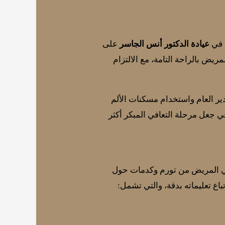
عيادة الدكتور أنس الجاسر
على
مريض بالراحة التامة، مع الالتزام
ير العام واستخدام مسكنات الألم
في جعل مرحلة التعافي المبكر أكثر
اني المريض من تورم وكدمات حول
باع تعليماته بدقة، والتي تشمل: