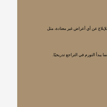
للإبلاغ عن أي أعراض غير معتادة، مثل
 يبدأ التورم في التراجع تدريجيًا.