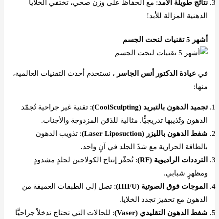
نتائج طويلة الأمد
: مع الحفاظ على وزن صحي، تختفي الخلايا
الدهنية المزالة للأبد!
أشهر 5 تقنيات لنحت الجسم
في
عيادة الدكتور أنس الجاسر
، نستخدم أحدث التقنيات العالمية،
منها:
تجميد الدهون بالتبريد (CoolSculpting)
: تقنية غير جراحية تُجمّد
الدهون وتُذيبها تدريجيًّا. مثالية للذقن المزدوجة والأجناب.
شفط الدهون بالليزر (Laser Liposuction)
: تذويب الدهون
بالطاقة الحرارية مع شدّ الجلد في آنٍ واحد.
الترددات الراديوية (RF)
: تُحفّز إنتاج الكولاجين لجلدٍ مشدودٍ
ومظهرٍ شبابي.
الموجات فوق الصوتية (HIFU)
: تصل إلى الطبقات العميقة من
الدهون مع تحفيز تجدد الخلايا.
شفط الدهون التقليدي (Vaser)
: للحالات التي تحتاج تدخلاً جراحيًّا