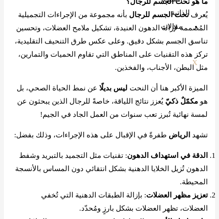
ما هو نحت الجسم للرجال؟
الذاتية
يُعرف
نحت الجسم للرجال
بأنه مجموعة من الإجراءات التجميلية
مقالات
المُصممة لإزالة الدهون العنيدة، تشكيل ملامح العضلات، وتحسين
تناسق الجسم بشكل دقيق. وعلى عكس طرق التنحيف التقليدية،
تركز هذه التقنيات على المناطق التي تقاوم الحميات والتمارين،
X
مثل البطن، الأجناب، والفخذين.
الميزة الأكبر هنا أن النحت
ليس بديلًا
عن نمط الحياة الصحي، بل
هو
مكمّلٌ ذكيّ
يُعزز نتائج اللياقة، خاصةً للرجال الذين يبحثون عن
لمسة نهائية تُبرز تعب سنوات من العمل الجاد في الجيم!
تشهد
الرياض
طفرةً في الإقبال على هذه الإجراءات، وذلك بفضل:
الدقة في استهداف الدهون
: تقنيات مثل التجميد بالتبريد وشفط
الدهون تُزيل الخلايا الدهنية بشكل انتقائي دون المساس بالأنسجة
المحيطة.
تعزيز مظهر العضلات
: بإزالة الطبقات الدهنية التي تُخفي
العضلات، تظهر العضلات بشكل بارزٍ ومُحدّد.