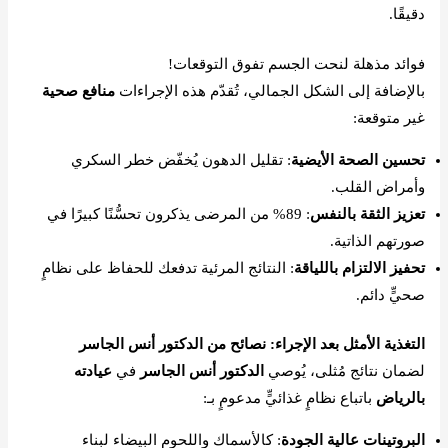
دقيقًا.
فوائد مذهلة لنحت الجسم تفوق التوقعات!
بالإضافة إلى الشكل الجمالي، تُقدّم هذه الإجراءات
منافع صحية
غير متوقعة:
تحسين الصحة الأيضية
: تقليل الدهون يُخفّض خطر السكري
وأمراض القلب.
تعزيز الثقة بالنفس
: 89% من المرضى يذكرون تحسُّنًا كبيرًا في
صورتهم الذاتية.
تحفيز الالتزام باللياقة
: النتائج المرئية تدفعك للحفاظ على نظامٍ
صحيٍّ دائم.
التغذية الأمثل بعد الإجراء: نصائح من الدكتور أنس الجاسر
لضمان نتائج مُثلى، يُوصي
الدكتور أنس الجاسر
في
عيادته
بالرياض
باتباع نظامٍ غذائيٍّ مدعومٍ بـ:
البروتينات عالية الجودة
: كالأسماك واللحوم البيضاء لبناء