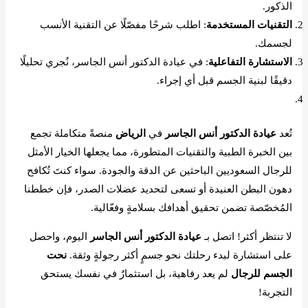
الذكور.
التقنيات المستخدمة
: اطلب شرحًا مفصّلًا عن التقنية الأنسب
لجسمك.
الاستشارة التفاعلية
: في عيادة الدكتور أنس الجاسر، نُجري تحليلًا
دقيقًا لبنية الجسم قبل أي إجراء.
تُعد
عيادة الدكتور أنس الجاسر
في
الرياض
منصةً متكاملة تجمع
بين الخبرة الطبية والتقنيات المتطورة، مما يجعلها الخيار الأمثل
للرجال السعوديين الباحثين عن الدقة والجودة. سواء كنتَ تُكافح
دهون البطن العنيدة أو تسعى لتحديد عضلات الصدر، فإن خططنا
المُخصّصة تضمن تحقيق أهدافك بسلامةٍ وفعّالية.
لا تنتظر أكثر! اتصل بـ
عيادة الدكتور أنس الجاسر
اليوم، واحصل
على استشارة لبدء رحلتك نحو جسمٍ أكثر رجولةٍ وثقة.
نحت
الجسم للرجال
لم يعد رفاهية، بل استثمارٌ في نفسك يستحق
التجربة!