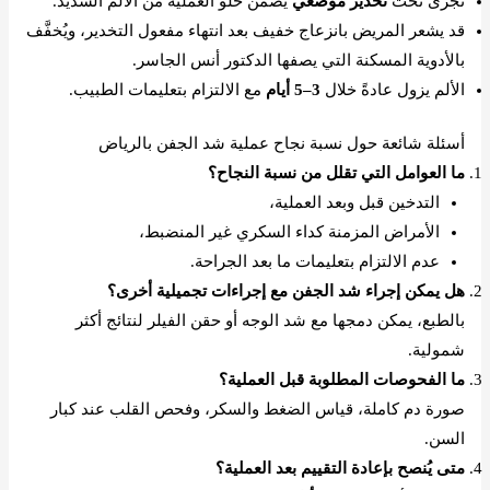
تُجرى تحت
تخدير موضعي
يضمن خلو العملية من الألم الشديد.
قد يشعر المريض بانزعاج خفيف بعد انتهاء مفعول التخدير، ويُخفَّف
بالأدوية المسكنة التي يصفها الدكتور أنس الجاسر.
الألم يزول عادةً خلال
3–5 أيام
مع الالتزام بتعليمات الطبيب.
أسئلة شائعة حول نسبة نجاح عملية شد الجفن بالرياض
ما العوامل التي تقلل من نسبة النجاح؟
التدخين قبل وبعد العملية،
الأمراض المزمنة كداء السكري غير المنضبط،
عدم الالتزام بتعليمات ما بعد الجراحة.
هل يمكن إجراء شد الجفن مع إجراءات تجميلية أخرى؟
بالطبع، يمكن دمجها مع شد الوجه أو حقن الفيلر لنتائج أكثر
شمولية.
ما الفحوصات المطلوبة قبل العملية؟
صورة دم كاملة، قياس الضغط والسكر، وفحص القلب عند كبار
السن.
متى يُنصح بإعادة التقييم بعد العملية؟