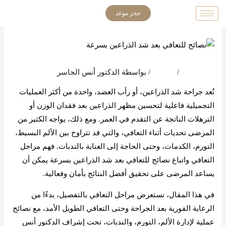
خطي
حجز موعد
لى
لمحتوى
اترك تعليقاً
/
المدونة
/ بواسطة
الدكتور أنس الجاسر
تُعد جراحة شد الذراعين، أو رأب العضد، واحدة من أكثر العمليات
التجميلية فاعلية لتحسين مظهر الذراعين بعد فقدان الوزن أو
الترهلات الناتجة عن التقدم في العمر. ومع ذلك، يواجه الكثير من
المرضى تحديات أثناء التعافي، والتي قد تتراوح بين الألم البسيط،
التورم، الكدمات، وحتى الحاجة إلى العناية بالندبات. فهم مراحل
التعافي واتباع نصائح للتعافي بعد شد الذراعين بسرعة يمكن أن
يساعد المرضى على تحقيق أفضل النتائج بأمان وفعالية.
في هذا المقال، نستعرض مراحل التعافي بالتفصيل، بدءًا من
الرعاية الفورية بعد الجراحة وحتى التعافي الطويل الأمد، مع نصائح
عملية لإدارة الألم، التورم، والندبات، تحت إشراف الدكتور أنس