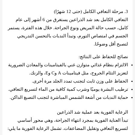
3. مرحلة التعافي الكامل (حتى 12 شهرًا)
التعافي الكامل بعد شد الذراعين يستغرق من 6 أشهر إلى عام
كامل، حسب حالة المريض ونوع الجراحة. خلال هذه الفترة، يستمر
الجسم في امتصاص التورم، وتبدأ الندبات بالتحسن التدريجي
لتصبح أقل وضوحًا.
نصائح للحفاظ على النتائج:
الالتزام بنظام غذائي متوازن غني بالفيتامينات والمعادن الضرورية
لتعزيز التئام الجروح، مثل فيتامينات A وC وE، والزنك.
الحفاظ على وزن ثابت لتجنب تمدد الجلد مرة أخرى.
ترطيب البشرة يوميًا وشرب كمية كافية من الماء لتسريع التعافي.
حماية الندبات من أشعة الشمس المباشرة لتجنب التصبغ الداكن.
الرعاية الفورية بعد عملية شد الذراعين
تبدأ العناية الفورية بمجرد انتهاء الجراحة، وهي محور أساسي
لتسريع التعافي وتقليل المضاعفات. تشمل الرعاية الفورية ما يلي: