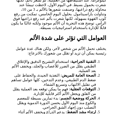
كيلوغرامًا. عند استيقاظها من العملية، لم تشعر بألم، لكنها
شعرت بخمول بسيط. في اليوم الأول، لاحظت تيبسًا عند
محاولة رفع ذراعيها، وصنفت شعورها بالألم بـ 3 من 10،
وتناولت باراسيتامول. بحلول اليوم الخامس، تمكنت من رفع
كوب القهوة بسهولة، لكنها شعرت بألم عند رفع ذراعيها فوق
الرأس. توضح هذه التجربة أن الألم موجود ولكنه غالبًا ما يكون
قابلًا للإدارة باستخدام استراتيجيات بسيطة.
العوامل التي تؤثر على شدة الألم
يختلف تحمل الألم من شخص لآخر، ولكن هناك عدة عوامل
رئيسية يمكن أن تزيد أو تقلل من شعورك بالانزعاج:
التقنية الجراحية:
استخدام التشريح الدقيق والإغلاق
الطبقي يقلل من الضرر للأعصاب والجلد، ويخفف الألم
بعد العملية.
الصحة العامة للمريض:
التغذية الجيدة، والحفاظ على
ضغط الدم الطبيعي، وعدم التدخين، كلها عوامل تساهم
في تقليل الالتهاب وتسريع الشفاء.
التوقعات العقلية:
فهم ما يمكن توقعه بعد العملية يقلل
من القلق ويجعل الألم أكثر قابلية للإدارة.
الحركة ووضعية الجسم:
بدء تمارين بسيطة للمعصم
والكوع منذ اليوم الأول يحسن الدورة الدموية ويقلل
التصلب دون إجهاد الشق الجراحي.
ارتداء مشد الضغط:
يدعم الذراع ويخفف الألم أثناء