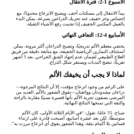
الأسبوع 1-2: فترة الانتقال
يبدأ الانتقال إلى مسكنات أخف، ويصبح الانزعاج محدودًا، مع
إحساس وخز خفيف عند تحريك الذراعين بسرعة. يمكن البدء
بالعمل المكتبي الخفيف إذا تجنبت رفع الأشياء الثقيلة.
الأسابيع 4-12: التعافي النهائي
يختفي معظم الألم تدريجيًا، وتصبح الذراعان أكثر مرونة. يمكن
استئناف التمارين الرياضية الخفيفة، مع متابعة دقيقة من فريق
العلاج الطبيعي لضمان عدم إجهاد الشق الجراحي. بعد 3 أشهر
تقريبًا، تنضج الندبات ويستقر شكل الذراع.
لماذا لا يجب أن يخيفك الألم
على الرغم من وجود انزعاج مؤقت، إلا أن النتائج المرجوة—
ذراعان مشدودتان وواثقتان—تفوق الشعور بالألم. العديد من
المرضى يصفون تجربة الألم بأنها قصيرة نسبيًا مقارنة بالراحة
والثقة التي تمنحها النتائج النهائية.
صباح، 55 عامًا، تقول: “في الأيام الثلاثة الأولى، كان الألم
متوسطًا، لكن بعد عشرة أسابيع، أصبحت قادرة على ارتداء
فساتين بلا أكمام بثقة، وهذا الشعور يفوق أي انزعاج مررت به”.