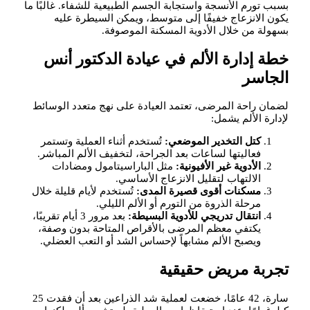
بسبب تورم الأنسجة واستجابة الجسم الطبيعية للشفاء. غالبًا ما
يكون الانزعاج خفيفًا إلى متوسط، ويمكن السيطرة عليه
بسهولة من خلال الأدوية المسكنة الموصوفة.
خطة إدارة الألم في عيادة الدكتور أنس
الجاسر
لضمان راحة المرضى، تعتمد العيادة على نهج متعدد الوسائط
لإدارة الألم يشمل:
كتل التخدير الموضعي:
تُستخدم أثناء العملية وتستمر
فعاليتها لساعات بعد الجراحة، لتخفيف الألم المباشر.
الأدوية غير الأفيونية:
مثل الباراسيتامول ومضادات
الالتهاب لتقليل الانزعاج الأساسي.
مسكنات أقوى قصيرة المدى:
تُستخدم لأيام قليلة خلال
مرحلة الذروة من التورم أو الألم الليلي.
انتقال تدريجي للأدوية البسيطة:
بعد مرور 3 أيام تقريبًا،
يكتفي معظم المرضى بالأقراص المتاحة بدون وصفة،
ويصبح الألم مشابهاً لإحساس الشد أو التعب العضلي.
تجربة مريض حقيقية
سارة، 42 عامًا، خضعت لعملية شد الذراعين بعد أن فقدت 25