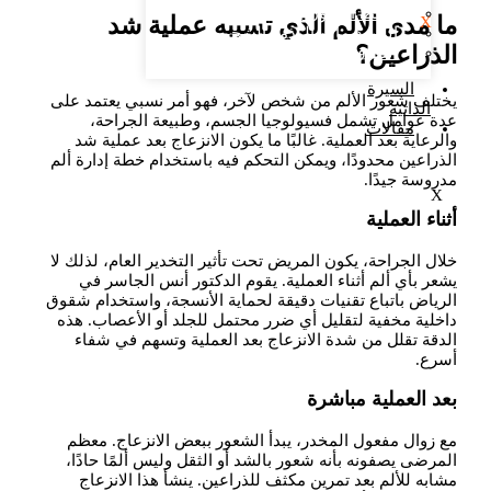
شفط الدهون والحقن​
ما مدى الألم الذي تسببه عملية شد
X
الليبوديما أو الوذمة الشحمية
الذراعين؟
التعرق
السيرة
يختلف شعور الألم من شخص لآخر، فهو أمر نسبي يعتمد على
الذاتية
عدة عوامل تشمل فسيولوجيا الجسم، وطبيعة الجراحة،
مقالات
والرعاية بعد العملية. غالبًا ما يكون الانزعاج بعد عملية شد
الذراعين محدودًا، ويمكن التحكم فيه باستخدام خطة إدارة ألم
مدروسة جيدًا.
X
أثناء العملية
خلال الجراحة، يكون المريض تحت تأثير التخدير العام، لذلك لا
يشعر بأي ألم أثناء العملية. يقوم الدكتور أنس الجاسر في
الرياض باتباع تقنيات دقيقة لحماية الأنسجة، واستخدام شقوق
داخلية مخفية لتقليل أي ضرر محتمل للجلد أو الأعصاب. هذه
الدقة تقلل من شدة الانزعاج بعد العملية وتسهم في شفاء
أسرع.
بعد العملية مباشرة
مع زوال مفعول المخدر، يبدأ الشعور ببعض الانزعاج. معظم
المرضى يصفونه بأنه شعور بالشد أو الثقل وليس ألمًا حادًا،
مشابه للألم بعد تمرين مكثف للذراعين. ينشأ هذا الانزعاج