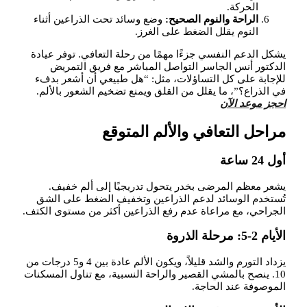
الحركة.
الراحة والنوم الصحيح:
وضع وسائد تحت الذراعين أثناء
النوم يقلل الضغط على الغرز.
يشكل الدعم النفسي جزءًا مهمًا من رحلة التعافي. توفر عيادة
الدكتور أنس الجاسر التواصل المباشر مع فريق التمريض
للإجابة على كل التساؤلات، مثل: “هل طبيعي أن أشعر بدفء
في الذراع؟”، ما يقلل من القلق ويمنع تضخيم الشعور بالألم.
احجز موعد الآن
مراحل التعافي والألم المتوقع
أول 24 ساعة
يشعر معظم المرضى بخدر يتحول تدريجيًا إلى ألم خفيف.
تُستخدم الوسائد لدعم الذراعين وتخفيف الضغط على الشق
الجراحي، مع مراعاة عدم رفع الذراعين أكثر من مستوى الكتف.
الأيام 2-5: مرحلة الذروة
يزداد التورم والشد قليلاً، ويكون الألم عادة بين 4 و5 درجات من
10. ينصح بالمشي القصير والراحة النسبية، مع تناول المسكنات
الموصوفة عند الحاجة.