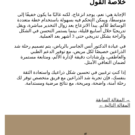
خلاصة القول
الإجابة هي: نعم، يوجد انزعاج، لكنه غالبًا ما يكون خفيفًا إلى
متوسطًا، ويمكن التحكم فيه بسهولة باستخدام خطة متعددة
الوسائط للألم. يبدأ الانزعاج بعد زوال التخدير مباشرة، ويقل
تدريجيًا خلال أسابيع قليلة، بينما يستمر التحسن في الشكل
والراحة بشكل تدريجي حتى 3 أشهر بعد العملية.
في عيادة الدكتور أنس الجاسر بالرياض، يتم تصميم رحلة شد
الذراعين خصيصًا لكل مريض، مع توفير الدعم الطبي
والعاطفي، وإرشادات دقيقة لإدارة الألم، ومتابعة مستمرة
لضمان التعافي الأمثل.
إذا كنتِ ترغبين في تحسين شكل ذراعيك واستعادة الثقة
بنفسك، فإن تجربة شد الذراعين مع فريق متخصص توفر لك
رحلة آمنة، واضحة، ومريحة، مع نتائج مرضية ومستدامة.
→
المقالة السابقة
المقالة التالية
←