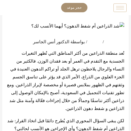
خطي
حجز موعد
لى
لمحتوى
اترك تعليقاً
/
المدونة
/ بواسطة
الدكتور أنس الجاسر
تُعد منطقة الذراعين من أكثر المناطق التي تُظهر التغيرات
الجسدية مع التقدم في العمر أو بعد فقدان الوزن. فالكثير من
النساء والرجال يلاحظون ترهل الجلد أو تراكم الدهون العنيدة في
الجزء العلوي من الذراع، الأمر الذي قد يؤثر على تناسق الجسم
وثقتهم في الظهور بملابس قصيرة أو مخصصة لإبراز الذراعين. ومع
تطور تقنيات التجميل في السعودية، أصبح بالإمكان الوصول إلى
ذراعين أكثر تناسقًا وجمالًا من خلال إجراءات فعّالة وآمنة مثل شد
الذراعين و شفط دهون الذراعين.
لكن يبقى السؤال المحوري الذي يُطرح دائمًا قبل اتخاذ القرار: شد
الذراعين أم شفط الدهون؟ وأي الإجراءين هو الأنسب لحالتي؟