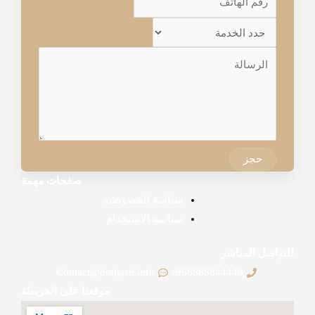
حجز
صفحات مهمة
سياسة الخصوصية.
سياسة الاستخدام
للتواصل المباشر
Contact@draljasir.info
966565844449+
موقعنا على الخريطة