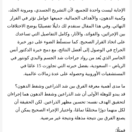
الإجابة ليست واحدة للجميع، لأن التشريح الجسدي، ومرونة الجلد،
وكمية الدهون، والأهداف الجمالية، جميعها عوامل تؤثر في القرار
النهائي. وفي هذا المقال سنقدم لك دليلًا تفصيليًا يوضح الاختلافات
بين الإجرائين، والفوائد، والآثار، وكامل التفاصيل التي تساعدك
على اتخاذ القرار الصحيح. كما سنسلّط الضوء على دور خبرة
الجراح في الوصول إلى أفضل النتائج، مع دمج خبرة الدكتور أنس
الجاسر الذي يُعد من رواد جراحات شد الجسم والبدي كونتور في
الرياض – السعودية، بفضل خبرته التي تجاوزت 15 عامًا في
المستشفيات الأوروبية وحصوله على عدة زمالات عالمية.
ما مدى أهمية معرفة الفرق بين شد الذراعين وشفط الدهون؟
قد يبدو للوهلة الأولى أن شد الذراعين وشفط الدهون هما إجراءان
لتحقيق الهدف نفسه: تحسين مظهر الذراعين. لكن الحقيقة أن
لكل منهما دورًا مختلفًا تمامًا، واختيار الإجراء الصحيح يمكن أن
يصنع الفرق بين نتيجة مذهلة ونتيجة غير مرضية.
فمثلًا: