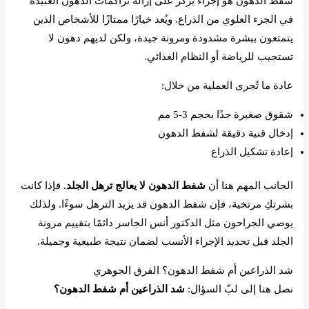
شفط الدهون هو إجراء يركز على إزالة تراكمات الدهون العنيدة
في الجزء العلوي من الذراع. ويُعد خيارًا ممتازًا للأشخاص الذين
يتمتعون ببشرة مشدودة ومرونة جيدة، ولكن لديهم دهون لا
تستجيب للرياضة أو النظام الغذائي.
عادة ما تُجرى العملية من خلال:
شقوق صغيرة جدًا بحجم 3-5 مم
إدخال قنية دقيقة لشفط الدهون
إعادة تشكيل الذراع
الجانب المهم هنا أن
شفط الدهون لا يعالج ترهل الجلد
. فإذا كانت
بشرتكِ مرتخية، فإن شفط الدهون قد يزيد الترهل سوءًا. ولذلك
يوصي الجراحون مثل الدكتور أنس الجاسر دائمًا بتقييم مرونة
الجلد قبل تحديد الإجراء الأنسب لضمان نتيجة طبيعية وجميلة.
شد الذراعين أم شفط الدهون؟ الفرق الجوهري
نصل هنا إلى لبّ السؤال:
شد الذراعين أم شفط الدهون؟