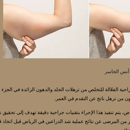
 أنس الجاسر
احية الفعّالة للتخلص من ترهلات الجلد والدهون الزائدة في الجزء
انون من ترهل ناتج عن التقدم في العمر.
، يتم تنفيذ هذا الإجراء بتقنيات جراحية دقيقة تهدف إلى تحقيق نت
من المرضى عن نتائج عملية شد الذراعين في الرياض قبل اتخاذ ق