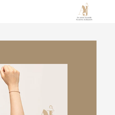
خطي
لى
لمحتوى